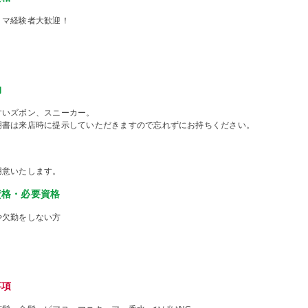
ミマ経験者大歓迎！
物
すいズボン、スニーカー。
明書は来店時に提示していただきますので忘れずにお持ちください。
用意いたします。
資格・必要資格
や欠勤をしない方
事項