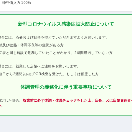
-回
/評価入力 100%
新型コロナウイルス感染症拡大防止について
場合には、応募および勤務を控えていただきますようお願いします。
熱及び微熱・体調不良等の症状がある方
症者と同じ施設で勤務していたことがわかり、2週間経過していない方
場合には、就業した店舗へご連絡をお願いします。
務日から2週間以内にPCR検査を受けた、もしくは罹患した方
体調管理の義務化に伴う重要事項について
決定した場合、
就業前に必ず体調・体温チェックをした上、店長、又は店舗責任者
い。