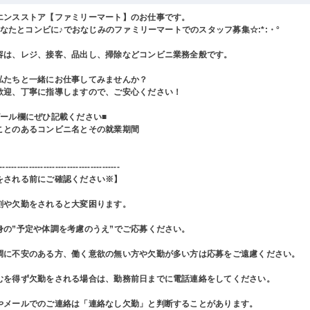
エンスストア【ファミリーマート】のお仕事です。
°あなたとコンビに♪でおなじみのファミリーマートでのスタッフ募集☆:*:・°
容は、レジ、接客、品出し、掃除などコンビニ業務全般です。
私たちと一緒にお仕事してみませんか？
歓迎、丁寧に指導しますので、ご安心ください！
ピール欄にぜひ記載ください■
ことのあるコンビニ名とその就業期間
-----------------------------------------
をされる前にご確認ください※】
刻や欠勤をされると大変困ります。
身の”予定や体調を考慮のうえ”でご応募ください。
調に不安のある方、働く意欲の無い方や欠勤が多い方は応募をご遠慮ください。
むを得ず欠勤をされる場合は、勤務前日までに電話連絡をしてください。
やメールでのご連絡は「連絡なし欠勤」と判断することがあります。