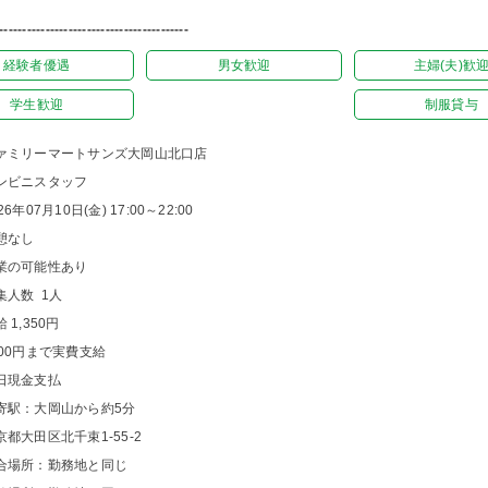
-----------------------------------------
経験者優遇
男女歓迎
主婦(夫)歓
学生歓迎
制服貸与
ァミリーマートサンズ大岡山北口店
ンビニスタッフ
26年07月10日(金) 17:00～22:00
憩なし
業の可能性あり
集人数 1人
 1,350円
000円まで実費支給
日現金支払
寄駅：大岡山から約5分
京都大田区北千束1-55-2
合場所：勤務地と同じ