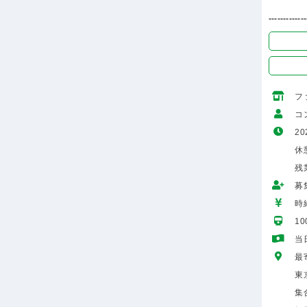
-------------
フ
コ
20
休
残
募
時給
1
当
最
東
集