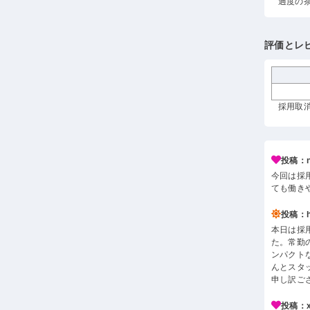
過度の
評価とレ
採用取消 
投稿：n*
今回は採
ても働き
投稿：h*
本日は採
た。常勤
ンパクト
んとスタ
申し訳ご
投稿：x*