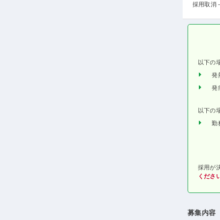
採用取消 -
以下の
発
発
以下の
勤
採用が
くださ
募集内容