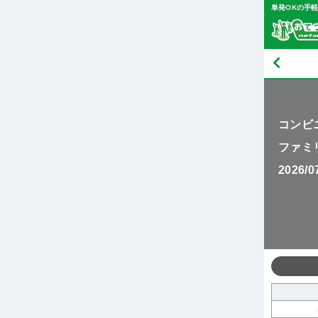
単発OKの手
コンビ
ファミ
2026/