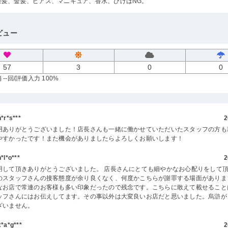
茶髪、金髪、ピアス、マニキュア、香水、ひげはNG。
ビュー
57
3
0
0
--回
/評価入力 100%
r*s***
2
用ありがとうございました！店長さんも一緒に働かせていただいたスタッフの方も
やすかったです！また機会がありましたらよろしくお願いします！
l*o***
2
用して頂きありがとうございました。 店長さんにとても細やかなお心配りをして
のスタッフさんの接客態度が余り良くなく、何度かこちらが謝罪する場面がありま
なお店で常連のお客様も多い印象だったので残念です。こちらに敢えて載せること
ッフさんにはお伝えしてます。その事以外は大変良いお店だと思いました。烏滸が
ざいません。
a*g***
2