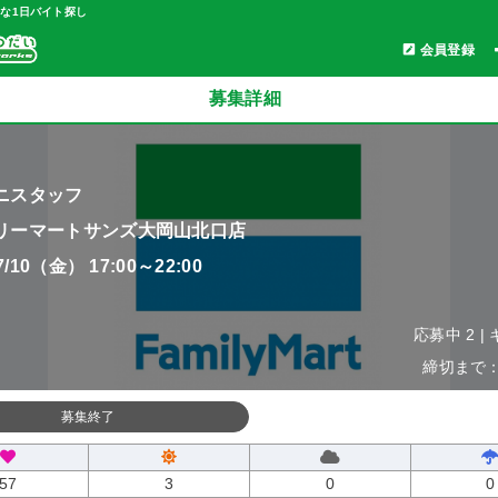
軽な1日バイト探し
会員登録
募集詳細
ニスタッフ
リーマートサンズ大岡山北口店
07/10（金） 17:00～22:00
応募中 2 |
締切まで：0
募集終了
57
3
0
0