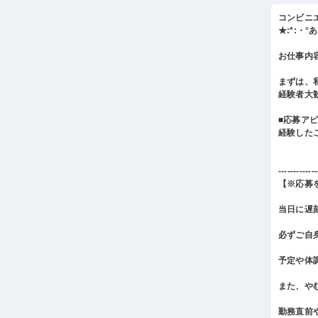
コンビニ
★:*:・
お仕事内
まずは、
経験者大
■応募ア
経験した
-------------
【※応募
当日に遅
必ずご自
予定や体
また、や
勤務直前