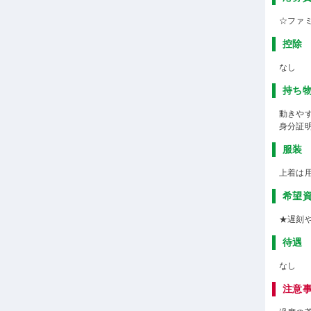
☆ファ
控除
なし
持ち
動きや
身分証
服装
上着は
希望
★遅刻
待遇
なし
注意