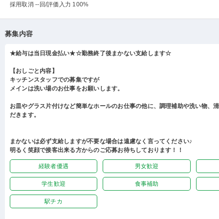
採用取消 --回
/評価入力 100%
募集内容
★給与は当日現金払い★☆勤務終了後まかない支給します☆
【おしごと内容】
キッチンスタッフでの募集ですが
メインは洗い場のお仕事をお願いします。
お皿やグラス片付けなど簡単なホールのお仕事の他に、調理補助や洗い物、
だきます。
まかないは必ず支給しますが不要な場合は遠慮なく言ってください♪
明るく笑顔で接客出来る方からのご応募お待ちしております！！
経験者優遇
男女歓迎
学生歓迎
食事補助
駅チカ