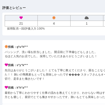
評価とレビュー
21
4
1
採用取消 --回
/評価入力 100%
投稿：g*u*h***
バッシング、洗い場を担当しました。 開店前に下準備などもしました。
るほど人気のお店でした。 採用していただきありがとうございました！
投稿：s*y*k***
先日はありがとうございました！ とても丁寧に教えてくださり、困ることな
た！！ 賄いの鴨蕎麦もとっても美味しかったです���� スタッフさんもオ
切で、是非また働きたいです！
投稿：k*h*a***
最初から丁寧にわかりやすく仕事の流れを教えてくださり、わからない時は
方とも優しく、親切でとても働きやすかったです。賄いもとても美味しかっ