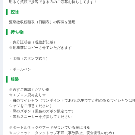
明るく笑顔で接客できる方のご応募お待ちしてます！
控除
源泉徴収税額表（日額表）の丙欄を適用
持ち物
・身分証明書（現住所記載）
※勤務前にコピーさせていただきます
・印鑑（スタンプ式可）
・ボールペン
服装
※必ずご確認ください※
☆エプロン貸与あり☆
・白のワイシャツ（ワンポイントであればOKですが柄のあるワイシャツは
シャツをご用意ください）
・黒のズボン（黒色のズボン限定です）
・黒系スニーカーを持参してください
※タートルネックやフードがついている服はＮＧ
※スウェット、タンクトップ不可（事故防止、安全衛生のため）