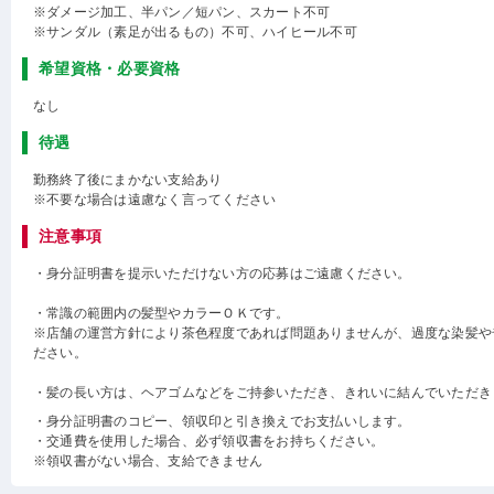
※ダメージ加工、半パン／短パン、スカート不可
※サンダル（素足が出るもの）不可、ハイヒール不可
希望資格・必要資格
なし
待遇
勤務終了後にまかない支給あり
※不要な場合は遠慮なく言ってください
注意事項
・身分証明書を提示いただけない方の応募はご遠慮ください。
・常識の範囲内の髪型やカラーＯＫです。
※店舗の運営方針により茶色程度であれば問題ありませんが、過度な染髪や
ださい。
・髪の長い方は、ヘアゴムなどをご持参いただき、きれいに結んでいただき
・身分証明書のコピー、領収印と引き換えでお支払いします。
・交通費を使用した場合、必ず領収書をお持ちください。
※領収書がない場合、支給できません