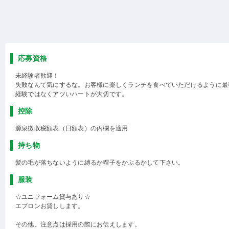
応募資格
未経験者歓迎！
失敗なんて気にするな。お客様に楽しくランチを食べていただけるように最
経験ではなくアツいハートが大切です。
控除
源泉徴収税額表（日額表）の丙欄を適用
持ち物
髪の毛が落ちないように縛るか帽子をかぶるかして下さい。
服装
☆ユニフォーム貸与あり☆
エプロンお貸しします。
その他、注意点は採用の際にお伝えします。