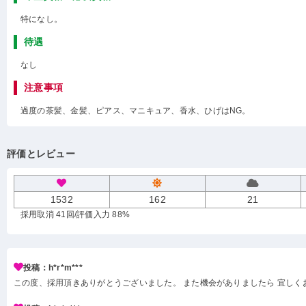
特になし。
待遇
なし
注意事項
過度の茶髪、金髪、ピアス、マニキュア、香水、ひげはNG。
評価とレビュー
1532
162
21
採用取消 41回
/評価入力 88%
投稿：h*r*m***
この度、採用頂きありがとうございました。 また機会がありましたら 宜しく