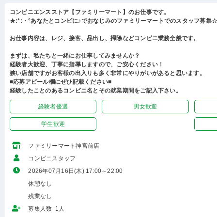
コンビニエンスストア【ファミリーマート】のお仕事です。
★:*:・°あなたとコンビに♪でおなじみのファミリーマートでのスタッフ募集☆:
お仕事内容は、レジ、接客、品出し、掃除などコンビニ業務全般です。
まずは、私たちと一緒にお仕事してみませんか？
経験者大歓迎、丁寧に指導しますので、ご安心ください！
狭い店舗ですがお客様の出入りも多く非常にやりがいがあると思います。
■応募アピール欄にぜひ記載ください■
経験したことのあるコンビニ名とその就業期間をご記入下さい。
経験者優遇
男女歓迎
学生歓迎
ファミリーマート神宮前店
コンビニスタッフ
2026年07月16日(木) 17:00～22:00
休憩なし
残業なし
募集人数 1人