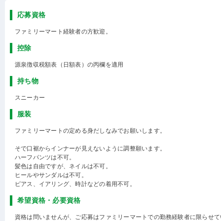
応募資格
ファミリーマート経験者の方歓迎。
控除
源泉徴収税額表（日額表）の丙欄を適用
持ち物
スニーカー
服装
ファミリーマートの定める身だしなみでお願いします。
そで口裾からインナーが見えないように調整願います。
ハーフパンツは不可。
髪色は自由ですが、ネイルは不可。
ヒールやサンダルは不可。
ピアス、イアリング、時計などの着用不可。
希望資格・必要資格
資格は問いませんが、ご応募はファミリーマートでの勤務経験者に限らせて