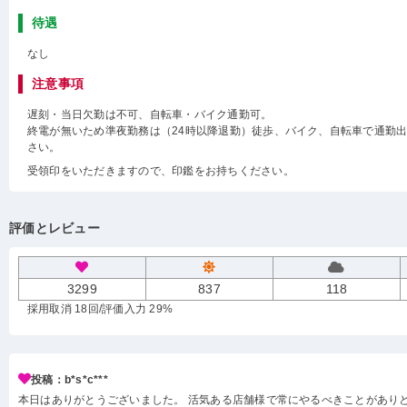
待遇
なし
注意事項
遅刻・当日欠勤は不可、自転車・バイク通勤可。
終電が無いため準夜勤務は（24時以降退勤）徒歩、バイク、自転車で通勤
さい。
受領印をいただきますので、印鑑をお持ちください。
評価とレビュー
3299
837
118
採用取消 18回
/評価入力 29%
投稿：b*s*c***
本日はありがとうございました。 活気ある店舗様で常にやるべきことがあり