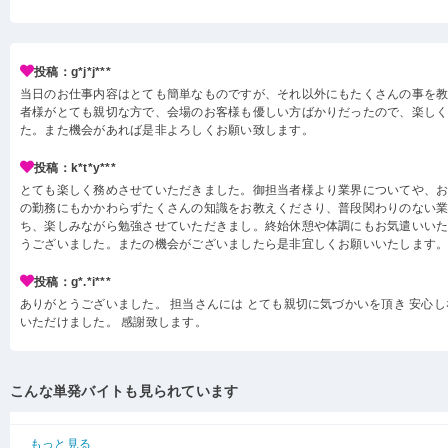
投稿：g*j*j***
当日のお仕事内容はとても簡単なものですが、それ以外にもたくさんの事を
者様がとても親切な方で、会場のお客様も優しい方ばかりだったので、楽し
た。また機会があれば是非よろしくお願い致します。
投稿：k*t*y***
とても楽しく務めさせていただきました。御担当者様より業界についてや、
の勤務にもかかわらずたくさんの知識をお教えくださり、普段関わりのない
ち、楽しみながら勉強させていただきまし。終始休憩や体調にもお気遣いい
うございました。またの機会がございましたら是非宜しくお願いいたします
投稿：g*.*i***
ありがとうございました。 担当さんには とても親切に気づかいを頂き 安心
いただけました。 感謝致します。
こんな単発バイトも見られています
もっと見る