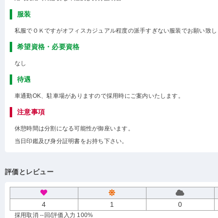
服装
私服でＯＫですがオフィスカジュアル程度の派手すぎない服装でお願い致し
希望資格・必要資格
なし
待遇
車通勤OK、駐車場がありますので採用時にご案内いたします。
注意事項
休憩時間は分割になる可能性が御座います。
当日印鑑及び身分証明書をお持ち下さい。
評価とレビュー
4
1
0
採用取消 --回
/評価入力 100%