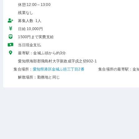
休憩:12:00～13:00
残業なし
募集人数 1人
日給 10,000円
1500円まで実費支給
当日現金支払
最寄駅：金城ふ頭から約3分
愛知県海部郡飛島村大字新政成字戌之切932-1
集合場所：
愛知県港区金城ふ頭三丁目2番
集合場所の最寄駅：金
解散場所：勤務地と同じ