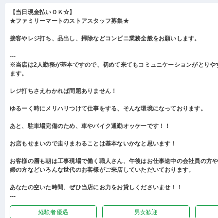
【当日現金払いＯＫ☆】
★ファミリーマートのストアスタッフ募集★
接客やレジ打ち、品出し、掃除などコンビニ業務全般をお願いします。
---
※当店は2人勤務が基本ですので、初めて来てもコミュニケーションがとりや
ます。
レジ打ちさえわかれば問題ありません！
ゆるーく時にメリハリつけて仕事をする、そんな環境になっております。
あと、駐車場完備のため、車やバイク通勤オッケーです！！
お店もせまいので走りまわることは基本ないかなと思います！
お客様の層も朝は工事現場で働く職人さん、午後はお仕事途中の会社員の方
婦の方などいろんな世代のお客様がご来店していただいております。
あなたの空いた時間、ぜひ当店にお力をお貸しくださいませ！！
---
経験者優遇
男女歓迎