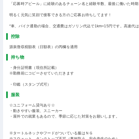
「応募時アピール」に経験のあるチェーン名と経験年数、最後に働いた時期
明るく元気に笑顔で接客できる方のご応募お待ちしてます！
*車、バイク通勤の場合、交通費はガソリン代込で1km=15円です。高速代
控除
源泉徴収税額表（日額表）の丙欄を適用
持ち物
・身分証明書（現住所記載）
※勤務前にコピーさせていただきます
・印鑑（スタンプ式可）
服装
☆ユニフォーム貸与あり☆
・動きやすい服装、スニーカー
・屋外での就業もあるので、季節に応じた対策をお願いします。
※タートルネックやフードがついている服はＮＧ
※スウェット、タンクトップ不可（事故防止、安全衛生のため）