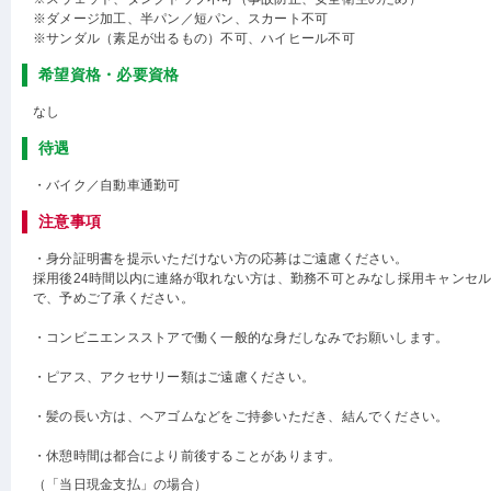
※ダメージ加工、半パン／短パン、スカート不可
※サンダル（素足が出るもの）不可、ハイヒール不可
希望資格・必要資格
なし
待遇
・バイク／自動車通勤可
注意事項
・身分証明書を提示いただけない方の応募はご遠慮ください。
採用後24時間以内に連絡が取れない方は、勤務不可とみなし採用キャンセ
で、予めご了承ください。
・コンビニエンスストアで働く一般的な身だしなみでお願いします。
・ピアス、アクセサリー類はご遠慮ください。
・髪の長い方は、ヘアゴムなどをご持参いただき、結んでください。
・休憩時間は都合により前後することがあります。
（「当日現金支払」の場合）