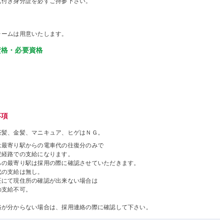
真付き身分証を必ずご持参下さい。
ォームは用意いたします。
資格・必要資格
事項
茶髪、金髪、マニキュア、ヒゲはＮＧ。
は最寄り駅からの電車代の往復分のみで
安経路での支給になります。
らの最寄り駅は採用の際に確認させていただきます。
代の支給は無し。
証にて現住所の確認が出来ない場合は
の支給不可。
路が分からない場合は、採用連絡の際に確認して下さい。