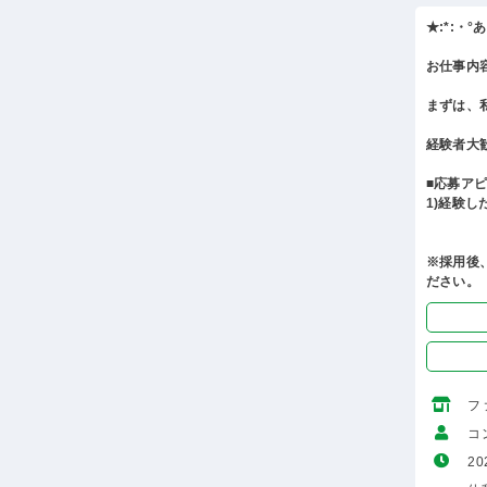
★:*:・
お仕事内
まずは、
経験者大
■応募ア
1)経験
※採用後
ださい。
フ
コ
20