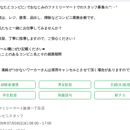
°あなたとコンビに♪でおなじみのファミリーマートでのスタッフ募集☆:*:・°
容は、レジ、接客、品出し、掃除などコンビニ業務全般です。
私たちと一緒にお仕事してみませんか？
歓迎、丁寧に指導しますので、ご安心ください！
ピール欄にぜひ記載ください■
したことのあるコンビニ名とその就業期間
、連絡がつかないワーカーさんは採用キャンセルとさせて頂く場合がありますので
経験者優遇
男女歓迎
主婦(夫)歓
学生歓迎
制服貸与
駅チカ
ァミリーマート銀座一丁目店
ンビニスタッフ
26年07月08日(水) 08:00～17:00