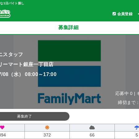
軽な1日バイト探し
会員登録
募集詳細
ニスタッフ
リーマート銀座一丁目店
07/08（水） 08:00～17:00
応募中 0 |
締切まで：0
募集終了
394
372
66
5