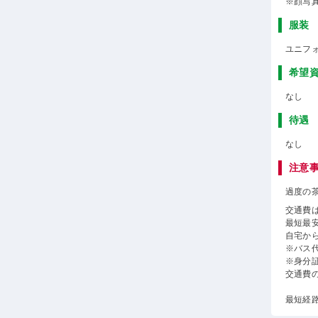
※顔写
服装
ユニフ
希望
なし
待遇
なし
注意
過度の
交通費
最短最
自宅か
※バス
※身分
交通費
最短経