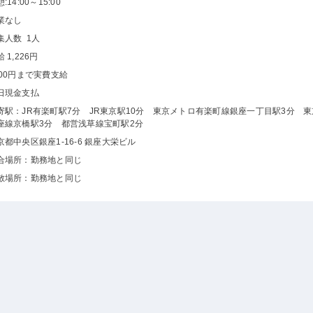
:14:00～15:00
業なし
集人数 1人
 1,226円
500円まで実費支給
日現金支払
寄駅：JR有楽町駅7分 JR東京駅10分 東京メトロ有楽町線銀座一丁目駅3分 
座線京橋駅3分 都営浅草線宝町駅2分
京都中央区銀座1-16-6 銀座大栄ビル
合場所：勤務地と同じ
散場所：勤務地と同じ