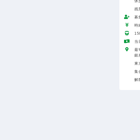
休憩
残
募
時給
1
当
最
銀
東
集
解