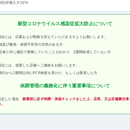
4回
/評価入力 52%
新型コロナウイルス感染症拡大防止について
場合には、応募および勤務を控えていただきますようお願いします。
熱及び微熱・体調不良等の症状がある方
症者と同じ施設で勤務していたことがわかり、2週間経過していない方
場合には、就業した店舗へご連絡をお願いします。
務日から2週間以内にPCR検査を受けた、もしくは罹患した方
体調管理の義務化に伴う重要事項について
決定した場合、
就業前に必ず体調・体温チェックをした上、店長、又は店舗責任者
い。