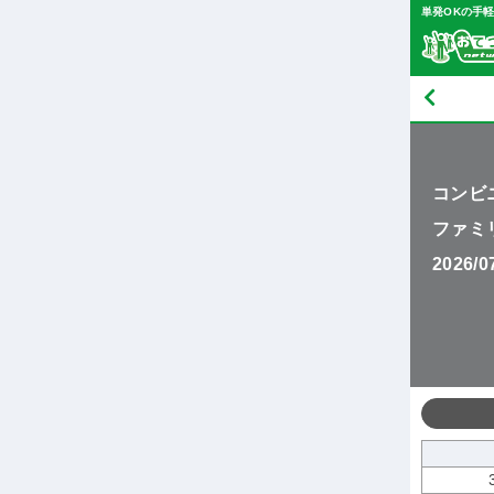
単発OKの手
コンビ
ファミ
2026/