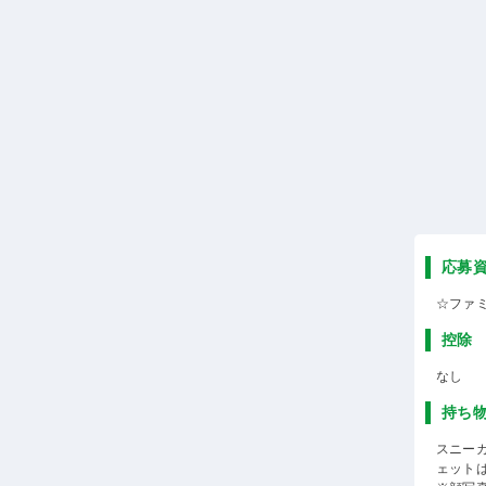
応募
☆ファ
控除
なし
持ち
スニー
ェット