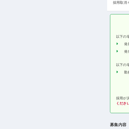
採用取消 
以下の
発
発
以下の
勤
採用が
くださ
募集内容