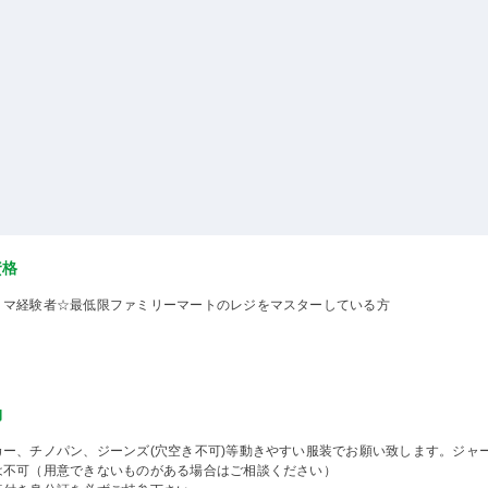
資格
ミマ経験者☆最低限ファミリーマートのレジをマスターしている方
物
カー、チノパン、ジーンズ(穴空き不可)等動きやすい服装でお願い致します。ジャ
は不可（用意できないものがある場合はご相談ください）