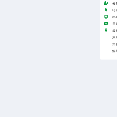
募
時給
8
日
最
東
集
解