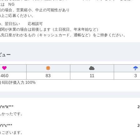
は NG
候の場合、営業縮小、中止の可能性があり
の上ご応募ください。
め、翌日払い 応相談可
機関が休業の場合は前後します（土日祝日、年末年始など）
込先口座がわかるもの（キャッシュカード、通帳など）をご持参ください。
ビュー
460
83
11
3
 6回
/評価入力 100%
n*k***
2
しかったです。
i*c***
2
うございます。