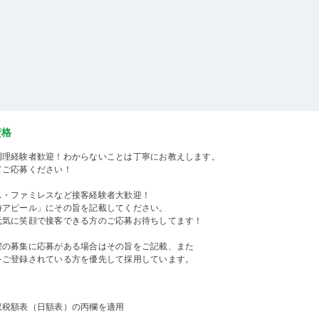
資格
調理経験者歓迎！わからないことは丁寧にお教えします。
てご応募ください！
ニ・ファミレスなど接客経験者大歓迎！
時アピール」にその旨を記載してください。
元気に笑顔で接客できる方のご応募お待ちしてます！
程の募集に応募がある場合はその旨をご記載、また
をご登録されている方を優先して採用しています。
収税額表（日額表）の丙欄を適用