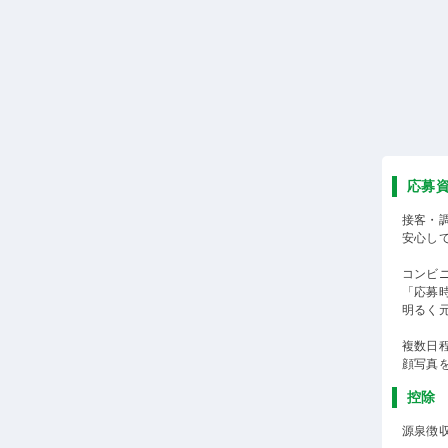
応募
接客・
安心し
コンビ
「応募
明るく
複数日
顔写真
控除
源泉徴