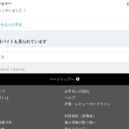
k*t***
2
うございました！
ーをもっと見る
発バイトも見られています
見る
検索結果
募集詳細
ページトップへ
ップ
お手伝いの流れ
証とは
ヘルプ
評価・レビューガイドライン
利用規約（求職者）
保護方針
個人情報の取り扱い
わせ
サイトマップ