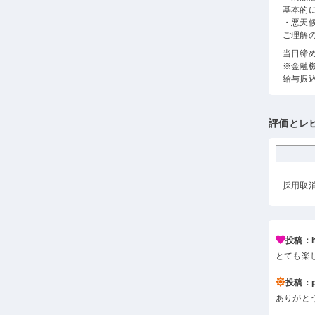
基本的に
・悪天
ご理解
当日締
※金融
給与振
評価とレ
採用取消
投稿：h*
とても楽
投稿：p*
ありがと