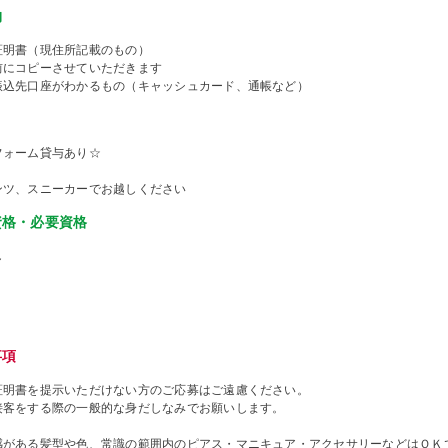
物
証明書（現住所記載のもの）
前にコピーさせていただきます
振込先口座がわかるもの（キャッシュカード、通帳など）
フォーム貸与あり☆
ンツ、スニーカーでお越しください
資格・必要資格
し
事項
証明書を提示いただけない方のご応募はご遠慮ください。
接客をする際の一般的な身だしなみでお願いします。
感がある髪型や色、常識の範囲内のピアス・マニキュア・アクセサリーなどはＯＫ