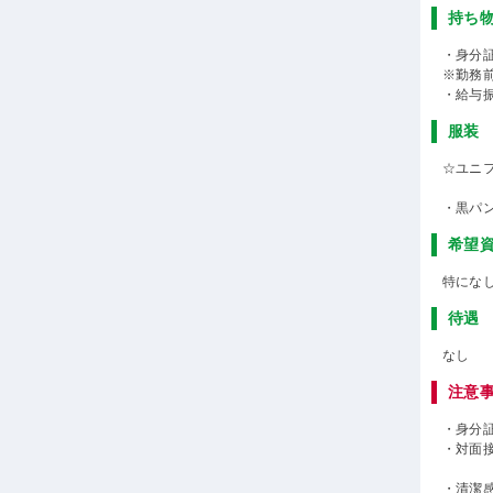
持ち
・身分
※勤務
・給与
服装
☆ユニ
・黒パ
希望
特にな
待遇
なし
注意
・身分
・対面
・清潔