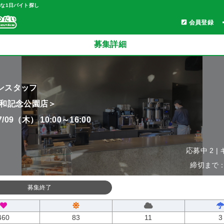
軽な1日バイト探し
会員登録
募集詳細
ンスタッフ
昭和記念公園店＞
07/09（木） 10:00～16:00
応募中 2 |
締切まで：0
募集終了
460
83
11
3