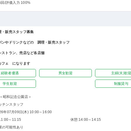
6回
/評価入力 100%
理・販売スタッフ募集
パンやドリンクなどの 調理・販売スタッフ
レストラン、売店など各店舗
カフェ になります
経験者優遇
男女歓迎
主婦(夫)歓
学生歓迎
制服貸与
C＜昭和記念公園店＞
ッチンスタッフ
26年07月09日(木) 10:00～16:00
1:00～11:15
休憩:14:00～14:15
業の可能性あり