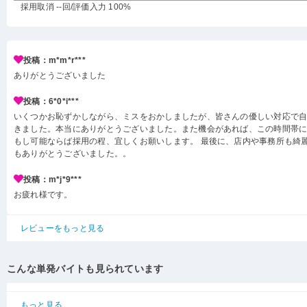
採用取消 --回
/評価入力 100%
投稿：m*m*r***
ありがとうございました
投稿：6*0*i***
いくつかお恥ずかしながら、ミスをおかしましたが、皆さんの優しい対応で
きました。本当にありがとうございました。また機会があれば、この時間帯
もし可能ならば採用の程、宜しくお願いします。 最後に、店内や事務所も綺麗
もありがとうございました。。
投稿：m*j*9***
お疲れ様です。
レビューをもっと見る
こんな単発バイトも見られています
もっと見る