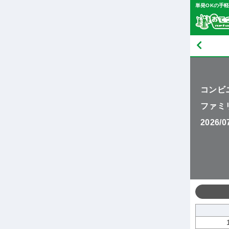
単発OKの手
コンビ
ファミ
2026/