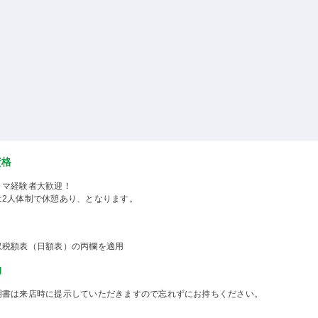
資格
ミマ経験者大歓迎！
は2人体制で休憩あり、となります。
収税額表（日額表）の丙欄を適用
物
明書は来店時に提示していただきますので忘れずにお持ちください。