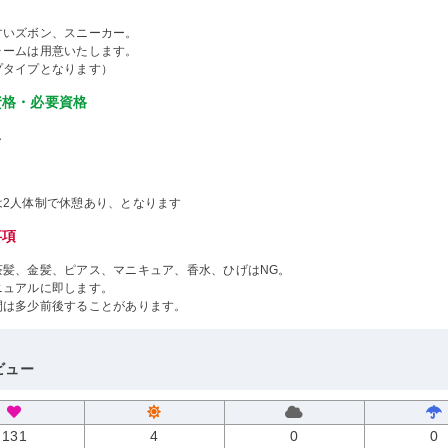
すいズボン、スニーカー。
ォームは用意いたします。
プタイプとなります）
資格・必要資格
し
は2人体制で休憩あり、となります
事項
茶髪、金髪、ピアス、マニキュア、香水、ひげはNG。
ニュアルに即します。
間は多少前後することがあります。
ビュー
131
4
0
0