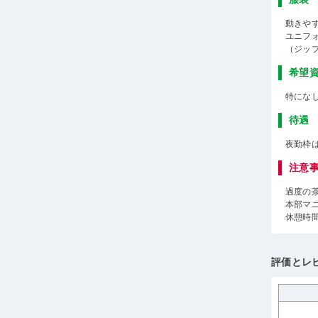
動きや
ユニフ
（ジッ
希望
特にな
待遇
夜勤枠
注意
過度の
本部マ
休憩時
評価とレ