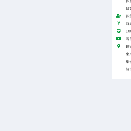
休
残
募
時給
1
当
最
東
集
解