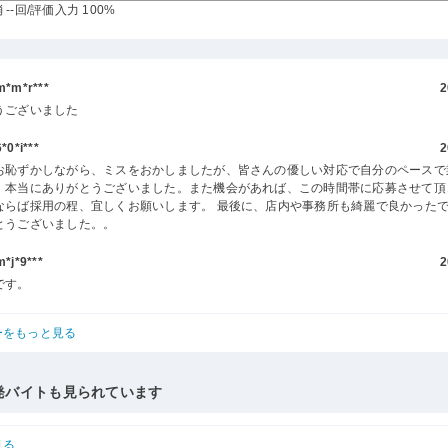
--回
/評価入力 100%
m*r***
2
うございました
0*i***
2
お恥ずかしながら、ミスをおかしましたが、皆さんの優しい対応で自分のペースで
。本当にありがとうございました。また機会があれば、この時間帯に応募させて頂
ならば採用の程、宜しくお願いします。 最後に、店内や事務所も綺麗で良かったで
とうございました。。
j*9***
2
です。
ーをもっと見る
発バイトも見られています
見る