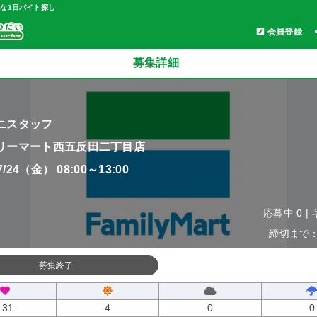
軽な1日バイト探し
会員登録
募集詳細
ニスタッフ
リーマート西五反田二丁目店
07/24（金） 08:00～13:00
応募中 0 |
締切まで：0
募集終了
131
4
0
0