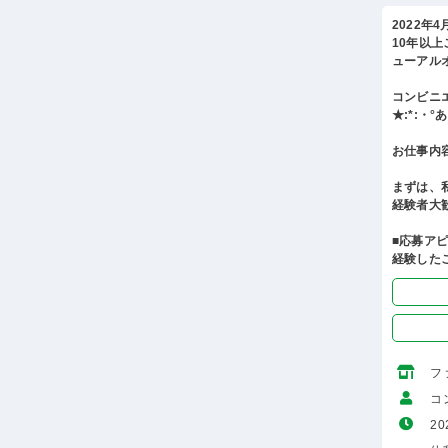
2022年
10年以
ューアル
コンビニ
★:*:・
お仕事内
まずは、
経験者大
■応募ア
経験した
フ
コ
20