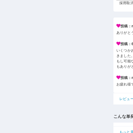
採用取消 
投稿：m*
ありがと
投稿：6*
いくつか
きました
もし可能
もありが
投稿：m*
お疲れ様
レビュ
こんな単
もっと