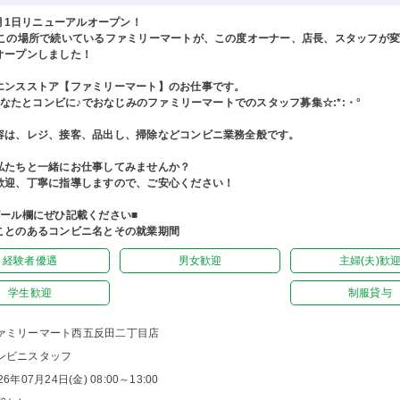
4月1日リニューアルオープン！
上この場所で続いているファミリーマートが、この度オーナー、店長、スタッフが
オープンしました！
エンスストア【ファミリーマート】のお仕事です。
°あなたとコンビに♪でおなじみのファミリーマートでのスタッフ募集☆:*:・°
容は、レジ、接客、品出し、掃除などコンビニ業務全般です。
私たちと一緒にお仕事してみませんか？
歓迎、丁寧に指導しますので、ご安心ください！
ピール欄にぜひ記載ください■
ことのあるコンビニ名とその就業期間
経験者優遇
男女歓迎
主婦(夫)歓
学生歓迎
制服貸与
ァミリーマート西五反田二丁目店
ンビニスタッフ
26年07月24日(金) 08:00～13:00