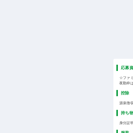
応募
☆ファ
夜勤枠
控除
源泉徴
持ち
身分証
服装