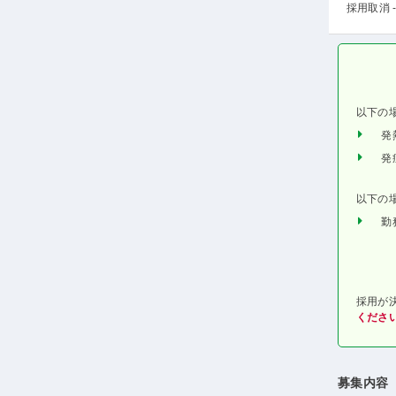
採用取消 -
以下の
発
発
以下の
勤
採用が
くださ
募集内容