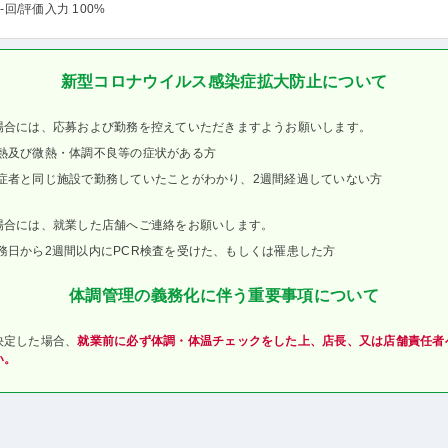
-回
/評価入力 100%
新型コロナウイルス感染症拡大防止について
場合には、応募および勤務を控えていただきますようお願いします。
熱及び微熱・体調不良等の症状がある方
症者と同じ施設で勤務していたことがわかり、2週間経過していない方
場合には、就業した店舗へご連絡をお願いします。
務日から2週間以内にPCR検査を受けた、もしくは罹患した方
体調管理の義務化に伴う重要事項について
決定した場合、
就業前に必ず体調・体温チェックをした上、店長、又は店舗責任者
い。