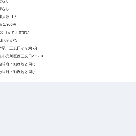
憩なし
業なし
集人数 1人
 1,300円
000円まで実費支給
日現金支払
寄駅：五反田から約5分
京都品川区西五反田2-27-3
合場所：勤務地と同じ
散場所：勤務地と同じ