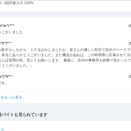
--回
/評価入力 100%
m*r***
2
うございました
0*i***
2
お恥ずかしながら、ミスをおかしましたが、皆さんの優しい対応で自分のペースで
。本当にありがとうございました。また機会があれば、この時間帯に応募させて頂
ならば採用の程、宜しくお願いします。 最後に、店内や事務所も綺麗で良かったで
とうございました。。
j*9***
2
です。
ーをもっと見る
発バイトも見られています
見る