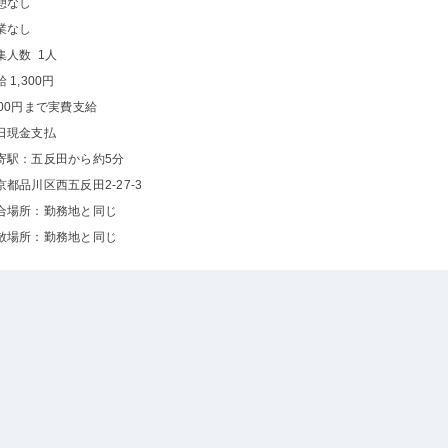
憩なし
業なし
集人数 1人
 1,300円
000円まで実費支給
日現金支払
寄駅：五反田から約5分
京都品川区西五反田2-27-3
合場所：勤務地と同じ
散場所：勤務地と同じ