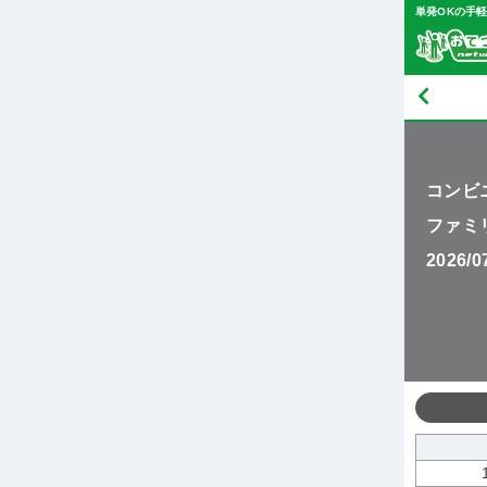
単発OKの手
コンビ
ファミ
2026/