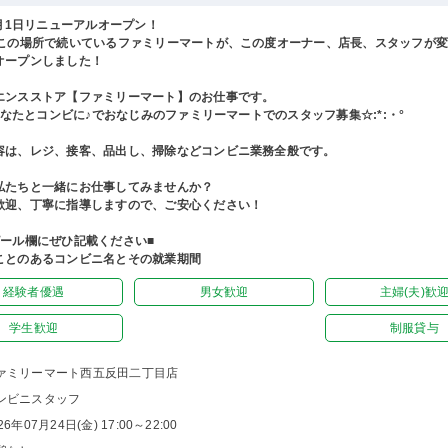
4月1日リニューアルオープン！
上この場所で続いているファミリーマートが、この度オーナー、店長、スタッフが
オープンしました！
エンスストア【ファミリーマート】のお仕事です。
°あなたとコンビに♪でおなじみのファミリーマートでのスタッフ募集☆:*:・°
容は、レジ、接客、品出し、掃除などコンビニ業務全般です。
私たちと一緒にお仕事してみませんか？
歓迎、丁寧に指導しますので、ご安心ください！
ピール欄にぜひ記載ください■
ことのあるコンビニ名とその就業期間
経験者優遇
男女歓迎
主婦(夫)歓
学生歓迎
制服貸与
ァミリーマート西五反田二丁目店
ンビニスタッフ
26年07月24日(金) 17:00～22:00