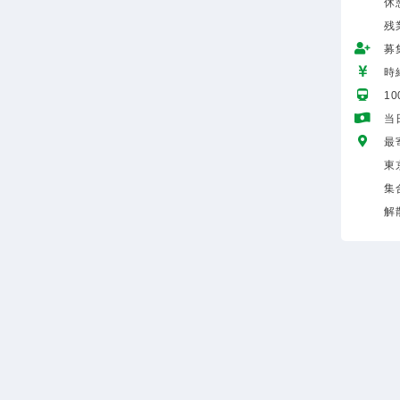
休
残
募
時給
1
当
最
東
集
解