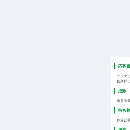
応募
☆ファ
夜勤枠
控除
源泉徴
持ち
身分証
服装