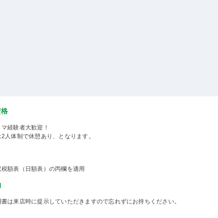
資格
ミマ経験者大歓迎！
は2人体制で休憩あり、となります。
収税額表（日額表）の丙欄を適用
物
明書は来店時に提示していただきますので忘れずにお持ちください。