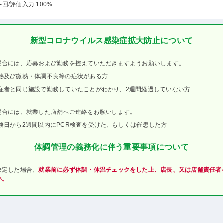
-回
/評価入力 100%
新型コロナウイルス感染症拡大防止について
場合には、応募および勤務を控えていただきますようお願いします。
熱及び微熱・体調不良等の症状がある方
症者と同じ施設で勤務していたことがわかり、2週間経過していない方
場合には、就業した店舗へご連絡をお願いします。
務日から2週間以内にPCR検査を受けた、もしくは罹患した方
体調管理の義務化に伴う重要事項について
決定した場合、
就業前に必ず体調・体温チェックをした上、店長、又は店舗責任者
い。