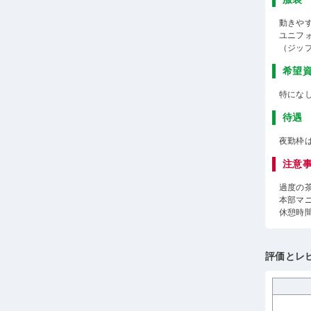
動きや
ユニフ
（ジッ
希望
特にな
待遇
夜勤枠
注意
過度の
本部マ
休憩時
評価とレ