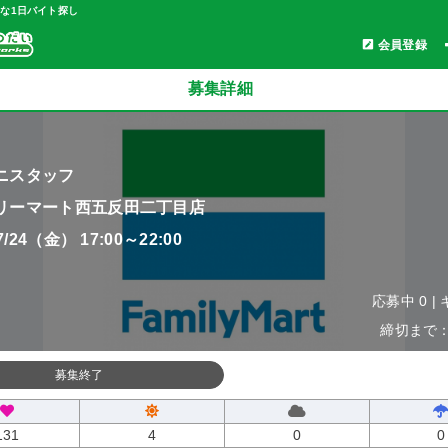
軽な1日バイト探し
会員登録
募集詳細
ニスタッフ
リーマート西五反田二丁目店
07/24（金） 17:00～22:00
応募中 0 |
締切まで：0
募集終了
131
4
0
0