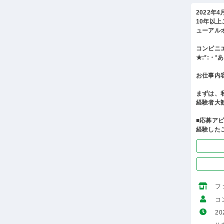
2022年
10年以
ューアル
コンビニ
★:*:・
お仕事内
まずは、
経験者大
■応募ア
経験した
フ
コ
20