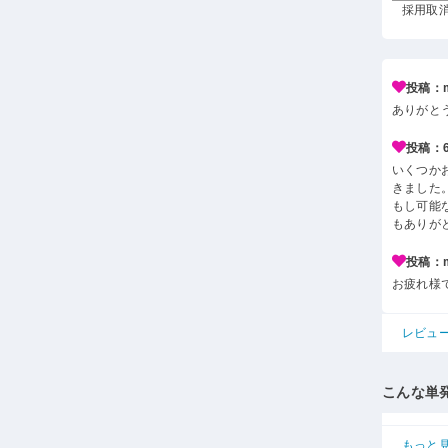
採用取消 
投稿：m*
ありがと
投稿：6*
いくつか
きました
もし可能
もありが
投稿：m*
お疲れ様
レビュ
こんな単
もっと