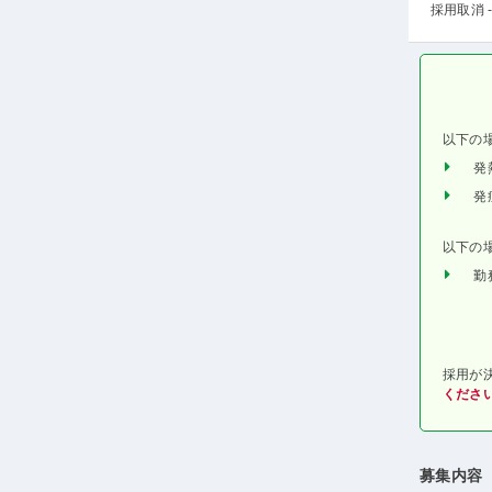
採用取消 -
以下の
発
発
以下の
勤
採用が
くださ
募集内容