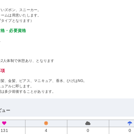
すいズボン、スニーカー。
ォームは用意いたします。
プタイプとなります）
資格・必要資格
し
は2人体制で休憩あり、となります
事項
茶髪、金髪、ピアス、マニキュア、香水、ひげはNG。
ニュアルに即します。
間は多少前後することがあります。
ビュー
131
4
0
0