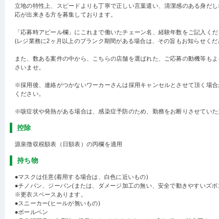
立地の特性上、スピードよりも丁寧で正しい言葉遣い、清潔感のある身だし
応が出来きる方を募集しております。
「応募時アピール欄」にこれまで働いたチェーン名、経験年数をご記入くだ
(レジ業務に2ヶ月以上のブランク期間がある場合は、その旨もお知らせくだ
また、数ある案件の中から、こちらの店舗を選ばれた、ご応募の動機等もよ
さいませ。
※採用後、連絡がつかないワーカーさんは採用キャンセルとさせて頂く場合
ください。
※咳症状や発熱がある場合は、感染症予防のため、勤務をお断りさせていた
控除
源泉徴収税額表（日額表）の丙欄を適用
持ち物
●マスクは任意(着用する場合は、白色に近いもの)
●チノパン、ジーパン(または、ダメージ加工の無い、安全で動きやすいズボ
※更衣スペースあります。
●スニーカー(ヒールが無いもの)
●ボールペン