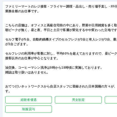
ファミリーマートのレジ接客・フライヤー調理・品出し・売り場手直し・FF
業務全般のお仕事です。
こちらの店舗は、オフィスと高級住宅街の中にあり、野菜や日用雑貨を多く
朝ピークが無く、昼と夜、平日と土日で客層が変化するやや変わった立地で
セルフ電子が5台、自動釣銭機タイプのセルフレジが3台と有人レジが3台、
が3台ござます。
セルフレジの利用率が客数に対し、平均60%を超えておりますので、昼ピー
接客以外のお仕事が中心となります。
油交換、コーヒーマシン洗浄は9時から18時頃に実施しております。
雑誌は取り扱いはありません。
おてつだいネットワークスから自店スタッフに登録された日本国籍の方々が
す。
経験者優遇
男女歓迎
制服貸与