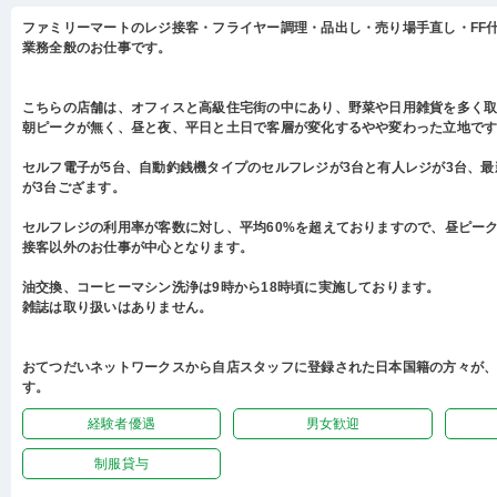
ファミリーマートのレジ接客・フライヤー調理・品出し・売り場手直し・FF
業務全般のお仕事です。
こちらの店舗は、オフィスと高級住宅街の中にあり、野菜や日用雑貨を多く
朝ピークが無く、昼と夜、平日と土日で客層が変化するやや変わった立地で
セルフ電子が5台、自動釣銭機タイプのセルフレジが3台と有人レジが3台、
が3台ござます。
セルフレジの利用率が客数に対し、平均60%を超えておりますので、昼ピー
接客以外のお仕事が中心となります。
油交換、コーヒーマシン洗浄は9時から18時頃に実施しております。
雑誌は取り扱いはありません。
おてつだいネットワークスから自店スタッフに登録された日本国籍の方々が
す。
経験者優遇
男女歓迎
制服貸与