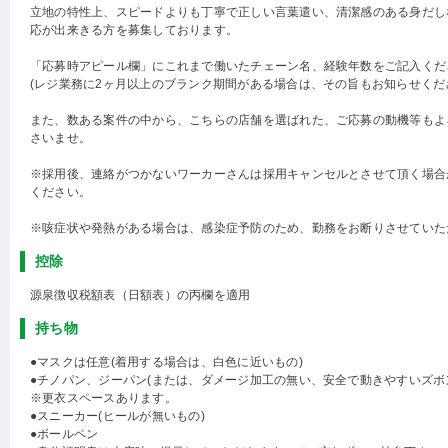
立地の特性上、スピードよりも丁寧で正しい言葉遣い、清潔感のある身だし
応が出来きる方を募集しております。
「応募時アピール欄」にこれまで働いたチェーン名、経験年数をご記入くだ
(レジ業務に2ヶ月以上のブランク期間がある場合は、その旨もお知らせくだ
また、数ある案件の中から、こちらの店舗を選ばれた、ご応募の動機等もよ
さいませ。
※採用後、連絡がつかないワーカーさんは採用キャンセルとさせて頂く場合
ください。
※咳症状や発熱がある場合は、感染症予防のため、勤務をお断りさせていた
控除
源泉徴収税額表（日額表）の丙欄を適用
持ち物
●マスクは任意(着用する場合は、白色に近いもの)
●チノパン、ジーパン(または、ダメージ加工の無い、安全で動きやすいズボ
※更衣スペースあります。
●スニーカー(ヒールが無いもの)
●ボールペン