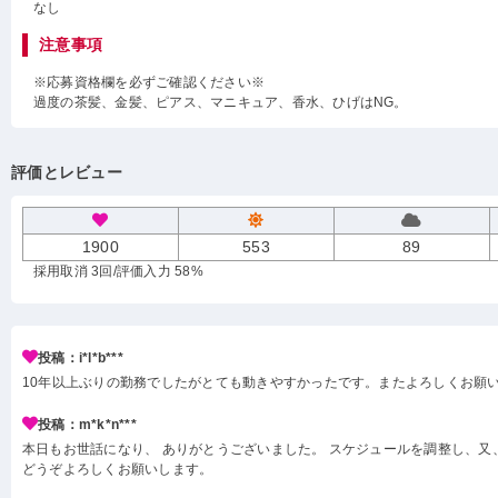
なし
注意事項
※応募資格欄を必ずご確認ください※
過度の茶髪、金髪、ピアス、マニキュア、香水、ひげはNG。
評価とレビュー
1900
553
89
採用取消 3回
/評価入力 58%
投稿：i*l*b***
10年以上ぶりの勤務でしたがとても動きやすかったです。またよろしくお願
投稿：m*k*n***
本日もお世話になり、 ありがとうございました。 スケジュールを調整し、又
どうぞよろしくお願いします。