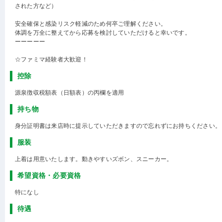
された方など）
安全確保と感染リスク軽減のため何卒ご理解ください。
体調を万全に整えてから応募を検討していただけると幸いです。
ーーーーー
☆ファミマ経験者大歓迎！
控除
源泉徴収税額表（日額表）の丙欄を適用
持ち物
身分証明書は来店時に提示していただきますので忘れずにお持ちください。
服装
上着は用意いたします。動きやすいズボン、スニーカー。
希望資格・必要資格
特になし
待遇