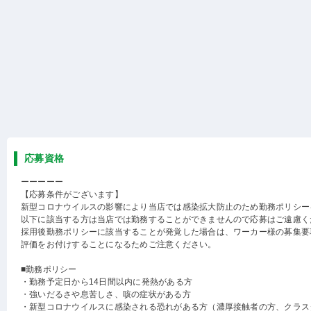
応募資格
ーーーーー
【応募条件がございます】
新型コロナウイルスの影響により当店では感染拡大防止のため勤務ポリシー
以下に該当する方は当店では勤務することができませんので応募はご遠慮く
採用後勤務ポリシーに該当することが発覚した場合は、ワーカー様の募集要
評価をお付けすることになるためご注意ください。
■勤務ポリシー
・勤務予定日から14日間以内に発熱がある方
・強いだるさや息苦しさ、咳の症状がある方
・新型コロナウイルスに感染される恐れがある方（濃厚接触者の方、クラス