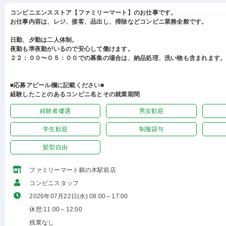
コンビニエンスストア【ファミリーマート】のお仕事です。
お仕事内容は、レジ、接客、品出し、掃除などコンビニ業務全般です。
日勤、夕勤は二人体制。
夜勤も準夜勤がいるので安心して働けます。
２２：００〜０５：００での募集の場合は、納品処理、洗い物も含まれます
■応募アピール欄に記載ください■
経験したことのあるコンビニ名とその就業期間
経験者優遇
男女歓迎
学生歓迎
制服貸与
髪型自由
ファミリーマート鵜の木駅前店
コンビニスタッフ
2026年07月22日(水) 08:00～17:00
休憩:11:00～12:00
残業なし