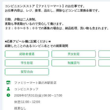
コンビニエンスストア【ファミリーマート】のお仕事です。
お仕事内容は、レジ、接客、品出し、掃除などコンビニ業務全般です。
日勤、夕勤は二人体制。
夜勤も準夜勤がいるので安心して働けます。
２２：００〜０５：００での募集の場合は、納品処理、洗い物も含まれます
■応募アピール欄に記載ください■
経験したことのあるコンビニ名とその就業期間
経験者優遇
男女歓迎
学生歓迎
制服貸与
髪型自由
ファミリーマート鵜の木駅前店
コンビニスタッフ
2026年07月31日(金) 08:00～17:00
休憩:11:00～12:00
残業なし