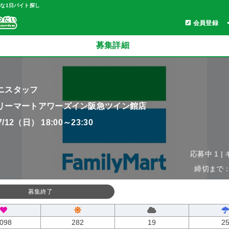
軽な1日バイト探し
会員登録
募集詳細
ニスタッフ
リーマートアワーズイン阪急ツイン館店
07/12（日） 18:00～23:30
応募中 1 |
締切まで：0
募集終了
098
282
19
2