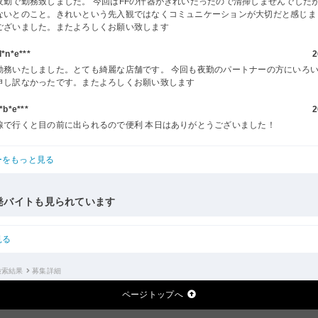
夜勤で勤務致しました。 今回はFFの什器がきれいだったので清掃しませんでした
ないとのこと。きれいという先入観ではなくコミュニケーションが大切だと感じま
ございました。またよろしくお願い致します
n*e***
2
勤務いたしました。とても綺麗な店舗です。 今回も夜勤のパートナーの方にいろ
申し訳なかったです。またよろしくお願い致します
b*e***
2
線で行くと目の前に出られるので便利 本日はありがとうございました！
ーをもっと見る
発バイトも見られています
見る
検索結果
募集詳細
ページトップへ