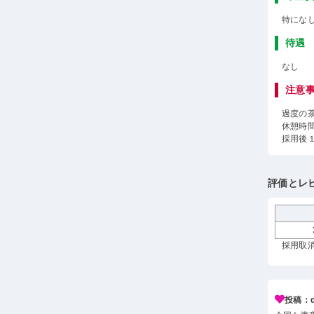
特にな
待遇
なし
注意
過度の
休憩時
採用後
評価とレ
採用取消
投稿：d*