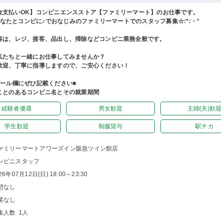
金支払いOK】コンビニエンスストア【ファミリーマート】のお仕事です。
°あなたとコンビに♪でおなじみのファミリーマートでのスタッフ募集☆:*:・°
容は、レジ、接客、品出し、掃除などコンビニ業務全般です。
私たちと一緒にお仕事してみませんか？
歓迎、丁寧に指導しますので、ご安心ください！
ピール欄にぜひ記載ください■
ことのあるコンビニ名とその就業期間
経験者優遇
男女歓迎
主婦(夫)歓
学生歓迎
制服貸与
駅チカ
ァミリーマートアワーズイン阪急ツイン館店
ンビニスタッフ
26年07月12日(日) 18:00～23:30
憩なし
業なし
集人数 1人