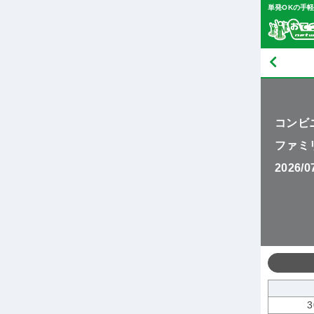
単発OKの手
コンビ
ファミ
2026/
3