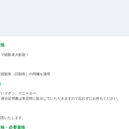
資格
ミマ経験者大歓迎！
収税額表（日額表）の丙欄を適用
物
すいズボン、スニーカー。
き身分証明書は来店時に提示していただきますので忘れずにお持ちください。
用意いたします。
資格・必要資格