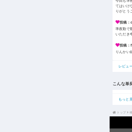
今回も準
てはいけ
りがとう
投稿：d*
準夜勤で
いただき
投稿：f*
りんかい
レビュ
こんな単
もっと
トップ