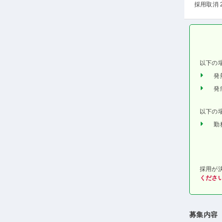
採用取消 
以下の
発
発
以下の
勤
採用が
くださ
募集内容