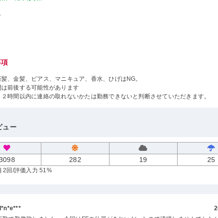
し
事項
茶髪、金髪、ピアス、マニキュア、香水、ひげはNG。
間は前後する可能性があります
１２時間以内に連絡の取れないかたは勤務できないと判断させていただきます。
ビュー
3098
282
19
25
 2回
/評価入力 51%
n*e***
2