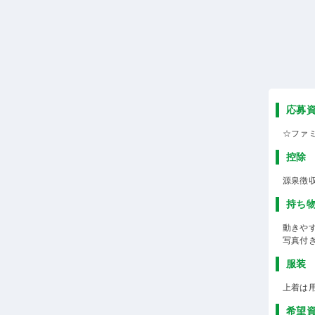
応募
☆ファ
控除
源泉徴
持ち
動きや
写真付
服装
上着は
希望