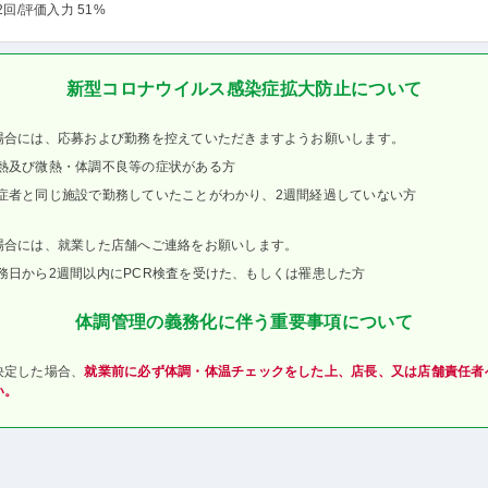
2回
/評価入力 51%
新型コロナウイルス感染症拡大防止について
場合には、応募および勤務を控えていただきますようお願いします。
熱及び微熱・体調不良等の症状がある方
症者と同じ施設で勤務していたことがわかり、2週間経過していない方
場合には、就業した店舗へご連絡をお願いします。
務日から2週間以内にPCR検査を受けた、もしくは罹患した方
体調管理の義務化に伴う重要事項について
決定した場合、
就業前に必ず体調・体温チェックをした上、店長、又は店舗責任者
い。