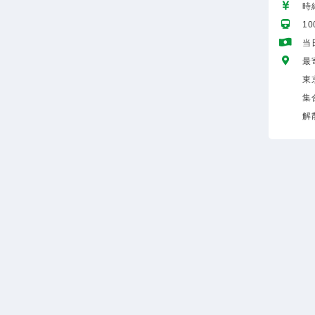
時給
1
当
最
東
集
解