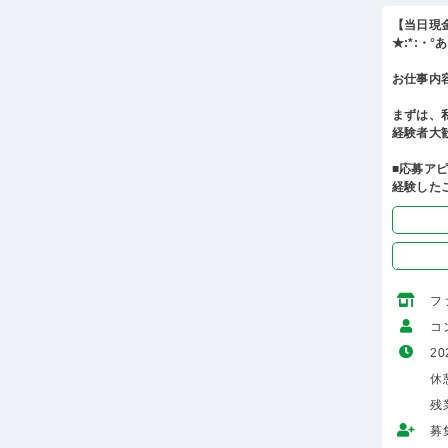
【当日現
★:*:・
お仕事内
まずは、
経験者大
■応募ア
経験した
フ
コ
20
休
残
募