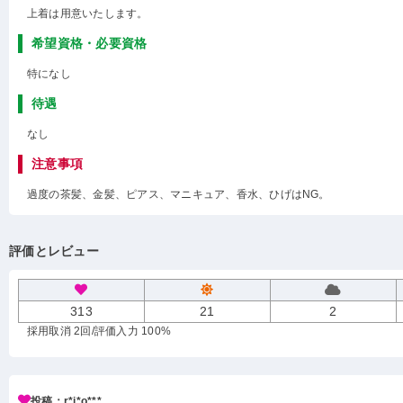
上着は用意いたします。
希望資格・必要資格
特になし
待遇
なし
注意事項
過度の茶髪、金髪、ピアス、マニキュア、香水、ひげはNG。
評価とレビュー
313
21
2
採用取消 2回
/評価入力 100%
投稿：r*i*o***