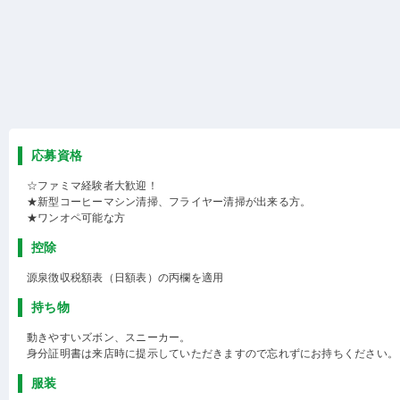
応募資格
☆ファミマ経験者大歓迎！
★新型コーヒーマシン清掃、フライヤー清掃が出来る方。
★ワンオペ可能な方
控除
源泉徴収税額表（日額表）の丙欄を適用
持ち物
動きやすいズボン、スニーカー。
身分証明書は来店時に提示していただきますので忘れずにお持ちください。
服装