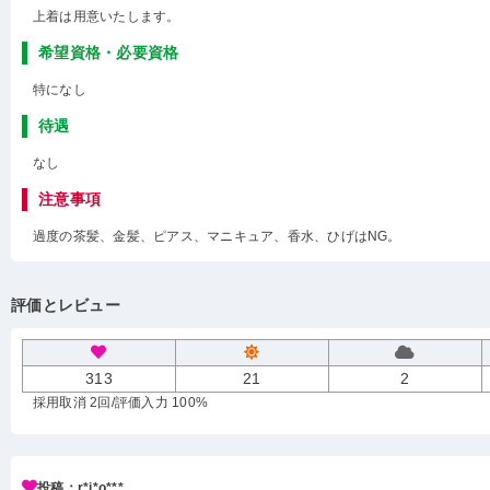
上着は用意いたします。
希望資格・必要資格
特になし
待遇
なし
注意事項
過度の茶髪、金髪、ピアス、マニキュア、香水、ひげはNG。
評価とレビュー
313
21
2
採用取消 2回
/評価入力 100%
投稿：r*i*o***