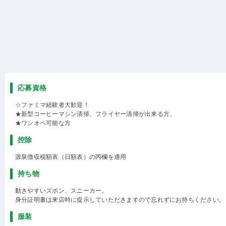
応募資格
☆ファミマ経験者大歓迎！
★新型コーヒーマシン清掃、フライヤー清掃が出来る方。
★ワンオペ可能な方
控除
源泉徴収税額表（日額表）の丙欄を適用
持ち物
動きやすいズボン、スニーカー。
身分証明書は来店時に提示していただきますので忘れずにお持ちください。
服装