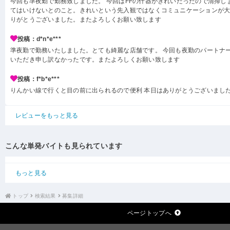
今回も準夜勤で勤務致しました。 今回はFFの什器がきれいだったので清掃し
てはいけないとのこと。きれいという先入観ではなくコミュニケーションが
りがとうございました。またよろしくお願い致します
投稿：d*n*e***
準夜勤で勤務いたしました。とても綺麗な店舗です。 今回も夜勤のパートナ
いただき申し訳なかったです。またよろしくお願い致します
投稿：f*b*e***
りんかい線で行くと目の前に出られるので便利 本日はありがとうございまし
レビューをもっと見る
こんな単発バイトも見られています
もっと見る
トップ
検索結果
募集詳細
ページトップへ