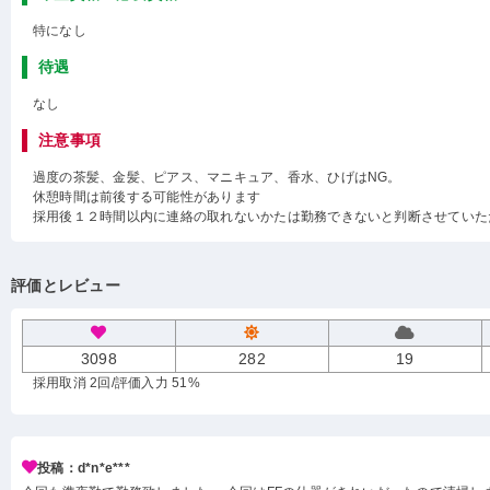
特になし
待遇
なし
注意事項
過度の茶髪、金髪、ピアス、マニキュア、香水、ひげはNG。
休憩時間は前後する可能性があります
採用後１２時間以内に連絡の取れないかたは勤務できないと判断させていた
評価とレビュー
3098
282
19
採用取消 2回
/評価入力 51%
投稿：d*n*e***