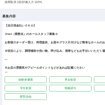
採用取消 1回
/評価入力 100%
募集内容
【当日現金払いＯＫ☆】
☆tan（業態名）のホールスタッフ募集☆
お客様のオーダー受け、料理提供、お皿やグラス片付けなど簡単なホールの
※状況により、調理補助や洗い物、呼び込み、清掃などもお手伝いいただく
---
※お店の雰囲気やアピールポイントなどがあれば記載ください
---
経験者優遇
男女歓迎
学生歓迎
制服貸与
髪型自由