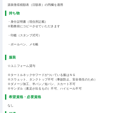
源泉徴収税額表（日額表）の丙欄を適用
持ち物
・身分証明書（現住所記載）
※勤務前にコピーさせていただきます
・印鑑（スタンプ式可）
・ボールペン、メモ帳
服装
☆ユニフォーム貸与
※タートルネックやフードがついている服はＮＧ
※スウェット、タンクトップ不可（事故防止、安全衛生のため）
※ダメージ加工、半パン／短パン、スカート不可
※サンダル（素足が出るもの）不可、ハイヒール不可
希望資格・必要資格
なし