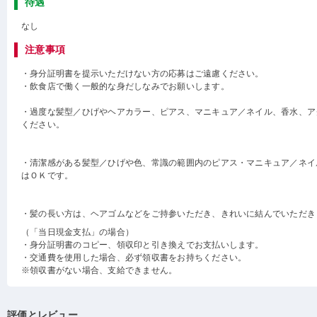
待遇
なし
注意事項
・身分証明書を提示いただけない方の応募はご遠慮ください。
・飲食店で働く一般的な身だしなみでお願いします。
・過度な髪型／ひげやヘアカラー、ピアス、マニキュア／ネイル、香水、ア
ください。
・清潔感がある髪型／ひげや色、常識の範囲内のピアス・マニキュア／ネイ
はＯＫです。
・髪の長い方は、ヘアゴムなどをご持参いただき、きれいに結んでいただき
（「当日現金支払」の場合）
・身分証明書のコピー、領収印と引き換えでお支払いします。
・交通費を使用した場合、必ず領収書をお持ちください。
※領収書がない場合、支給できません。
評価とレビュー