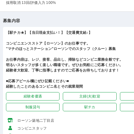
採用取消 13回
/評価入力 100%
募集内容
【駅チカ★】【当日現金支払い！】【交通費支給♪】
コンビニエンスストア【ローソン】のお仕事です。
"マチのほっとステーション"ローソンでのスタッフ（クルー）募集
お仕事内容は、レジ、接客、品出し、掃除などコンビニ業務全般です。
明るいスタッフが多く楽しい職場です。ぜひお気軽にご応募ください。
経験者大歓迎、丁寧に指導しますのでご応募をお待ちしております！
■応募アピール欄にぜひ記載ください■
経験したことのあるコンビニ名とその就業期間
経験者優遇
主婦(夫)歓迎
制服貸与
駅チカ
ローソン築地二丁目店
コンビニスタッフ