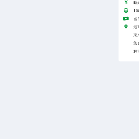
時給
1
当
最
東
集
解