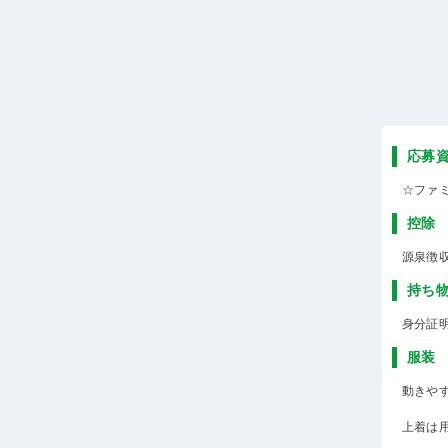
応募
☆ファ
控除
源泉徴
持ち
身分証
服装
動きや
上着は