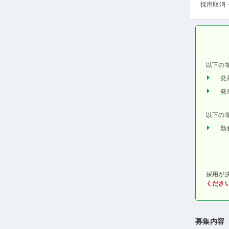
採用取消 -
以下の
発
発
以下の
勤
採用が
くださ
募集内容