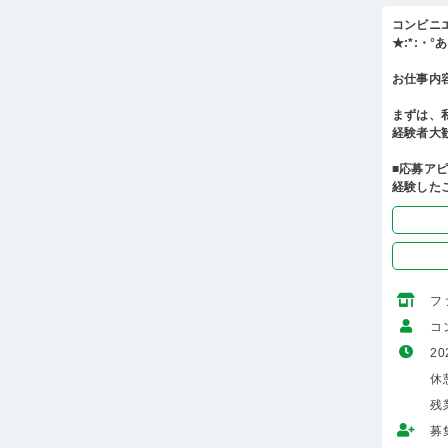
コンビニ
★:*:・
お仕事内
まずは、
経験者大
■応募ア
経験した
フ
コ
20
休憩
残
募