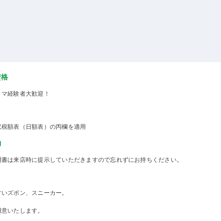
資格
ミマ経験者大歓迎！
収税額表（日額表）の丙欄を適用
物
明書は来店時に提示していただきますので忘れずにお持ちください。
すいズボン、スニーカー。
用意いたします。