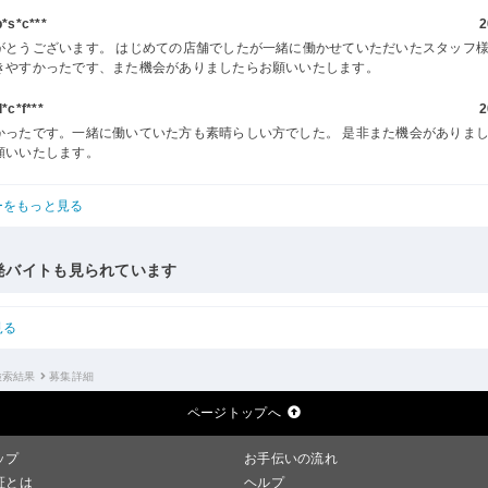
s*c***
2
がとうございます。 はじめての店舗でしたが一緒に働かせていただいたスタッフ
きやすかったです、また機会がありましたらお願いいたします。
c*f***
2
かったです。一緒に働いていた方も素晴らしい方でした。 是非また機会がありま
願いいたします。
ーをもっと見る
発バイトも見られています
見る
検索結果
募集詳細
ページトップへ
ップ
お手伝いの流れ
証とは
ヘルプ