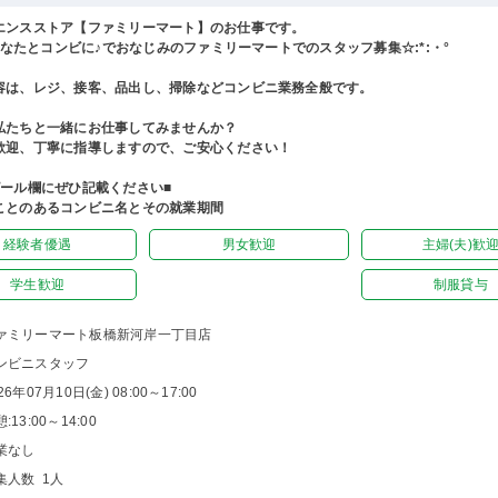
エンスストア【ファミリーマート】のお仕事です。
°あなたとコンビに♪でおなじみのファミリーマートでのスタッフ募集☆:*:・°
容は、レジ、接客、品出し、掃除などコンビニ業務全般です。
私たちと一緒にお仕事してみませんか？
歓迎、丁寧に指導しますので、ご安心ください！
ピール欄にぜひ記載ください■
ことのあるコンビニ名とその就業期間
経験者優遇
男女歓迎
主婦(夫)歓
学生歓迎
制服貸与
ァミリーマート板橋新河岸一丁目店
ンビニスタッフ
26年07月10日(金) 08:00～17:00
:13:00～14:00
業なし
集人数 1人