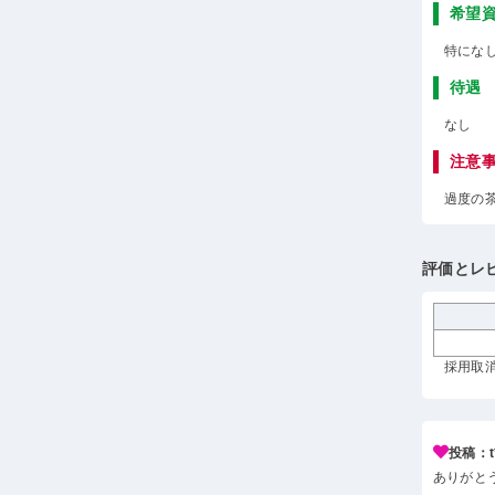
希望
特にな
待遇
なし
注意
過度の
評価とレ
採用取消 
投稿：t*
ありがと