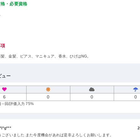
資格・必要資格
し
事項
茶髪、金髪、ピアス、マニキュア、香水、ひげはNG。
ビュー
6
0
0
0
--回
/評価入力 75%
l*g***
2
うございました.また今度機会があれば是非よろしくお願いします。