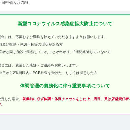
-回
/評価入力 75%
新型コロナウイルス感染症拡大防止について
場合には、応募および勤務を控えていただきますようお願いします。
熱及び微熱・体調不良等の症状がある方
症者と同じ施設で勤務していたことがわかり、2週間経過していない方
場合には、就業した店舗へご連絡をお願いします。
務日から2週間以内にPCR検査を受けた、もしくは罹患した方
体調管理の義務化に伴う重要事項について
決定した場合、
就業前に必ず体調・体温チェックをした上、店長、又は店舗責任者
い。