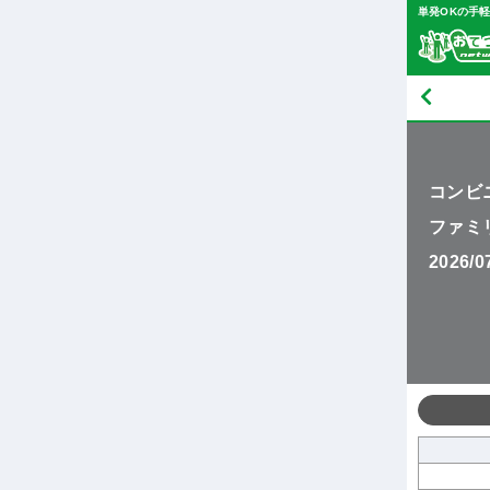
単発OKの手
コンビ
ファミ
2026/