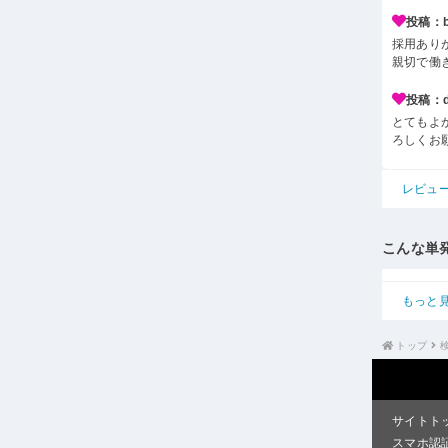
投稿：b*
採用あり
親切で働
投稿：d*
とてもよ
ろしくお
レビュ
こんな単
もっと
トップ
サイトト
スマホ認