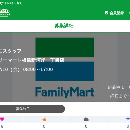
軽な1日バイト探し
会員登録
募集詳細
ニスタッフ
リーマート板橋新河岸一丁目店
07/10（金） 08:00～17:00
応募中 1 |
締切まで：0
募集終了
6
0
0
0