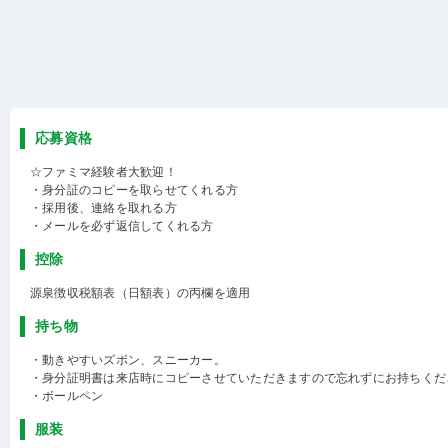
応募資格
☆ファミマ経験者大歓迎！
・身分証のコピーを取らせてくれる方
・採用後、連絡を取れる方
・メールを必ず返信してくれる方
控除
源泉徴収税額表（日額表）の丙欄を適用
持ち物
・動きやすいズボン、スニーカー。
・身分証明書は来店時にコピーさせていただきますので忘れずにお持ちくだ
・ボールペン
服装