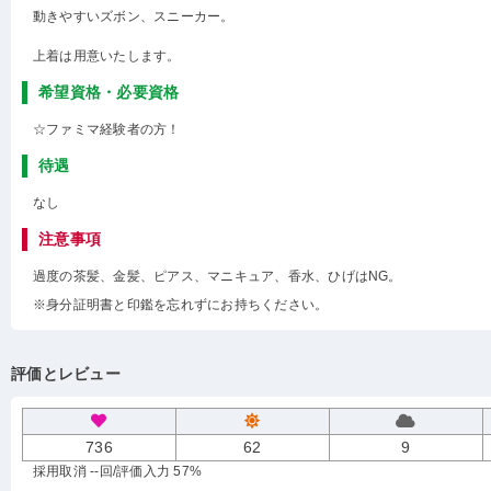
動きやすいズボン、スニーカー。
上着は用意いたします。
希望資格・必要資格
☆ファミマ経験者の方！
待遇
なし
注意事項
過度の茶髪、金髪、ピアス、マニキュア、香水、ひげはNG。
※身分証明書と印鑑を忘れずにお持ちください。
評価とレビュー
736
62
9
採用取消 --回
/評価入力 57%