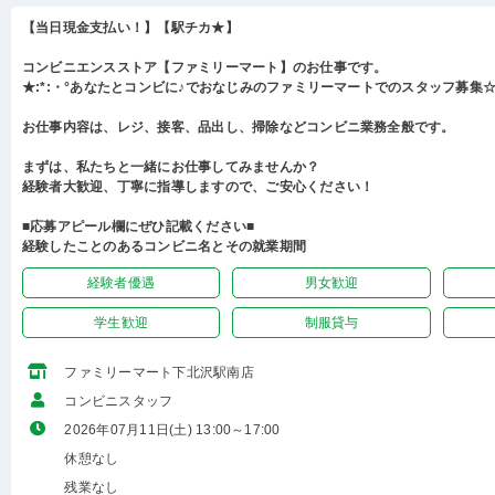
【当日現金支払い！】【駅チカ★】
コンビニエンスストア【ファミリーマート】のお仕事です。
★:*:・°あなたとコンビに♪でおなじみのファミリーマートでのスタッフ募集☆:
お仕事内容は、レジ、接客、品出し、掃除などコンビニ業務全般です。
まずは、私たちと一緒にお仕事してみませんか？
経験者大歓迎、丁寧に指導しますので、ご安心ください！
■応募アピール欄にぜひ記載ください■
経験したことのあるコンビニ名とその就業期間
経験者優遇
男女歓迎
学生歓迎
制服貸与
ファミリーマート下北沢駅南店
コンビニスタッフ
2026年07月11日(土) 13:00～17:00
休憩なし
残業なし