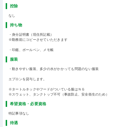
控除
なし
持ち物
・身分証明書（現住所記載）
※勤務前にコピーさせていただきます
・印鑑、ボールペン、メモ帳
服装
・動きやすい服装、多少の水がかかっても問題のない服装
エプロンを貸与します。
※タートルネックやフードがついている服はＮＧ
※スウェット、タンクトップ不可（事故防止、安全衛生のため）
希望資格・必要資格
特記事項なし
待遇