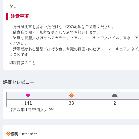
なし
注意事項
・身分証明書を提示いただけない方の応募はご遠慮ください。
・飲食店で働く一般的な身だしなみでお願いします。
・過度な髪型／ひげやヘアカラー、ピアス、マニキュア／ネイル、香水、ア
ください。
・清潔感がある髪型／ひげや色、常識の範囲内のピアス・マニキュア／ネイ
はＯＫです。
印鑑持参のこと
評価とレビュー
141
33
2
採用取消 1回
/評価入力 2%
投稿：m*.*a***