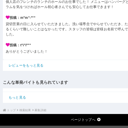
個人店のフレンチのランチのホールのお仕事でした！ メニューはハンバーグ
ラムを気をつければホール初心者さんでも安心してお仕事できます！
投稿：m*m*-***
貸切営業の日に入らせていただきました。洗い場専念でやらせていただき、
るくらいで難しいことはなかったです。スタッフの皆様は皆様お名前で呼ん
した。
投稿：t*i*i***
ありがとうございました！
レビューをもっと見る
こんな単発バイトも見られています
もっと見る
トップ
検索結果
募集詳細
ページトップへ