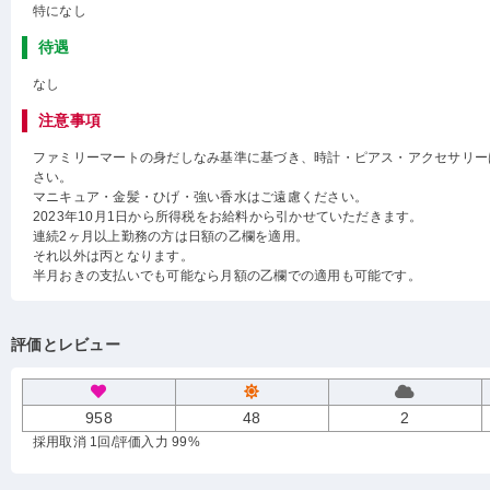
特になし
待遇
なし
注意事項
ファミリーマートの身だしなみ基準に基づき、時計・ピアス・アクセサリー
さい。
マニキュア・金髪・ひげ・強い香水はご遠慮ください。
2023年10月1日から所得税をお給料から引かせていただきます。
連続2ヶ月以上勤務の方は日額の乙欄を適用。
それ以外は丙となります。
半月おきの支払いでも可能なら月額の乙欄での適用も可能です。
評価とレビュー
958
48
2
採用取消 1回
/評価入力 99%