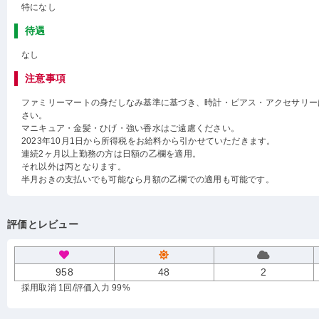
特になし
待遇
なし
注意事項
ファミリーマートの身だしなみ基準に基づき、時計・ピアス・アクセサリー
さい。
マニキュア・金髪・ひげ・強い香水はご遠慮ください。
2023年10月1日から所得税をお給料から引かせていただきます。
連続2ヶ月以上勤務の方は日額の乙欄を適用。
それ以外は丙となります。
半月おきの支払いでも可能なら月額の乙欄での適用も可能です。
評価とレビュー
958
48
2
採用取消 1回
/評価入力 99%