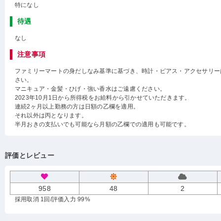
特になし
待遇
なし
注意事項
ファミリーマートの身だしなみ基準に基づき、時計・ピアス・アクセサリー
さい。
マニキュア・金髪・ひげ・強い香水はご遠慮ください。
2023年10月1日から所得税をお給料から引かせていただきます。
連続2ヶ月以上勤務の方は日額の乙欄を適用。
それ以外は丙となります。
半月おきの支払いでも可能なら月額の乙欄での適用も可能です。
評価とレビュー
958
48
2
採用取消 1回
/評価入力 99%