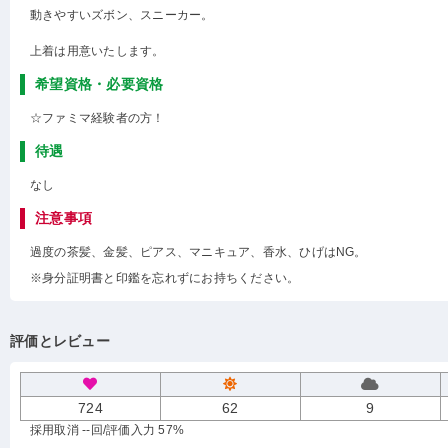
動きやすいズボン、スニーカー。
上着は用意いたします。
希望資格・必要資格
☆ファミマ経験者の方！
待遇
なし
注意事項
過度の茶髪、金髪、ピアス、マニキュア、香水、ひげはNG。
※身分証明書と印鑑を忘れずにお持ちください。
評価とレビュー
724
62
9
採用取消 --回
/評価入力 57%