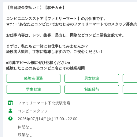
【当日現金支払い！】【駅チカ★】
コンビニエンスストア【ファミリーマート】のお仕事です。
★:*:・°あなたとコンビに♪でおなじみのファミリーマートでのスタッフ募集☆:
お仕事内容は、レジ、接客、品出し、掃除などコンビニ業務全般です。
まずは、私たちと一緒にお仕事してみませんか？
経験者大歓迎、丁寧に指導しますので、ご安心ください！
■応募アピール欄にぜひ記載ください■
経験したことのあるコンビニ名とその就業期間
経験者優遇
男女歓迎
学生歓迎
制服貸与
ファミリーマート下北沢駅南店
コンビニスタッフ
2026年07月14日(火) 17:00～22:00
休憩なし
残業なし