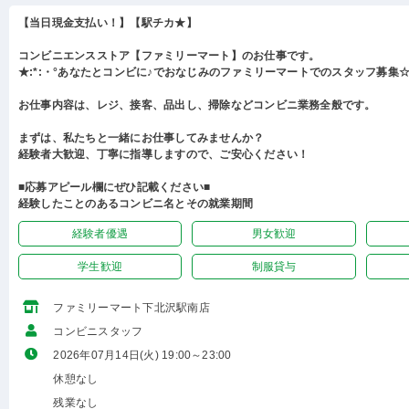
【当日現金支払い！】【駅チカ★】
コンビニエンスストア【ファミリーマート】のお仕事です。
★:*:・°あなたとコンビに♪でおなじみのファミリーマートでのスタッフ募集☆:
お仕事内容は、レジ、接客、品出し、掃除などコンビニ業務全般です。
まずは、私たちと一緒にお仕事してみませんか？
経験者大歓迎、丁寧に指導しますので、ご安心ください！
■応募アピール欄にぜひ記載ください■
経験したことのあるコンビニ名とその就業期間
経験者優遇
男女歓迎
学生歓迎
制服貸与
ファミリーマート下北沢駅南店
コンビニスタッフ
2026年07月14日(火) 19:00～23:00
休憩なし
残業なし