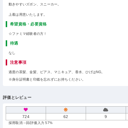
動きやすいズボン、スニーカー。
上着は用意いたします。
希望資格・必要資格
☆ファミマ経験者の方！
待遇
なし
注意事項
過度の茶髪、金髪、ピアス、マニキュア、香水、ひげはNG。
※身分証明書と印鑑を忘れずにお持ちください。
評価とレビュー
724
62
9
採用取消 --回
/評価入力 57%