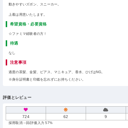
動きやすいズボン、スニーカー。
上着は用意いたします。
希望資格・必要資格
☆ファミマ経験者の方！
待遇
なし
注意事項
過度の茶髪、金髪、ピアス、マニキュア、香水、ひげはNG。
※身分証明書と印鑑を忘れずにお持ちください。
評価とレビュー
724
62
9
採用取消 --回
/評価入力 57%