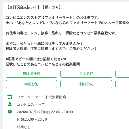
【当日現金支払い！】【駅チカ★】
コンビニエンスストア【ファミリーマート】のお仕事です。
★:*:・°あなたとコンビに♪でおなじみのファミリーマートでのスタッフ募集☆:
お仕事内容は、レジ、接客、品出し、掃除などコンビニ業務全般です。
まずは、私たちと一緒にお仕事してみませんか？
経験者大歓迎、丁寧に指導しますので、ご安心ください！
■応募アピール欄にぜひ記載ください■
経験したことのあるコンビニ名とその就業期間
経験者優遇
男女歓迎
学生歓迎
制服貸与
ファミリーマート下北沢駅南店
コンビニスタッフ
2026年07月17日(金) 22:00～30:00
休憩:25:00～26:00
残業なし