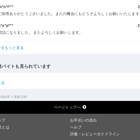
n*l***
2
ご採用ありがとうございました。またの機会にもどうぞよろしくお願いいたします
e*p***
2
世話になりました。 またよろしくお願いします。
ーをもっと見る
発バイトも見られています
見る
検索結果
募集詳細
ページトップへ
ップ
お手伝いの流れ
証とは
ヘルプ
評価・レビューガイドライン