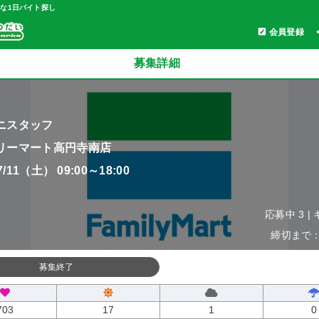
軽な1日バイト探し
会員登録
募集詳細
ニスタッフ
リーマート高円寺南店
07/11（土） 09:00～18:00
応募中 3 |
締切まで：0
募集終了
703
17
1
0