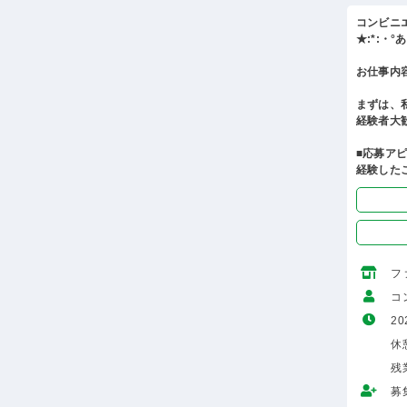
コンビニ
★:*:・
お仕事内
まずは、
経験者大
■応募ア
経験した
フ
コ
20
休憩
残
募