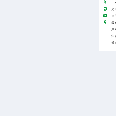
日給
交
当
最
東
集
解