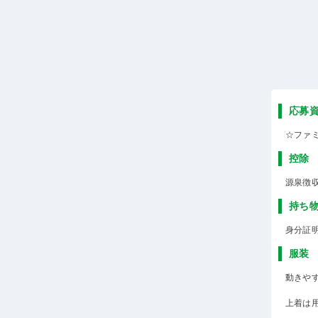
応募
☆ファ
控除
源泉徴
持ち
身分証
服装
動きや
上着は