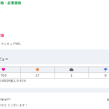
資格・必要資格
し
事項
、マニキュアNG。
ビュー
703
17
1
0
 4回
/評価入力 61%
h*s***
2
りがとうございます！