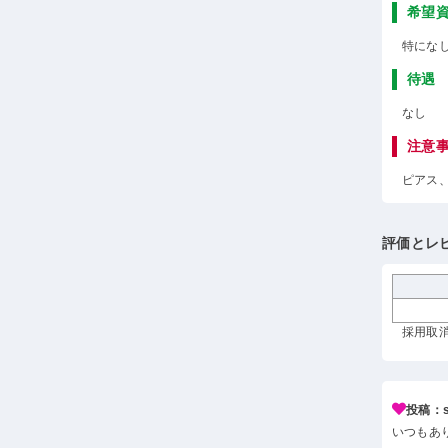
希望
特にな
待遇
なし
注意
ピアス
評価とレ
採用取消
投稿：s*
いつもあ