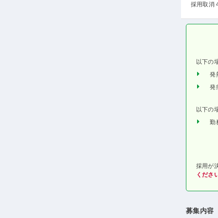
採用取消 
以下の
発
発
以下の
勤
採用が
くださ
募集内容