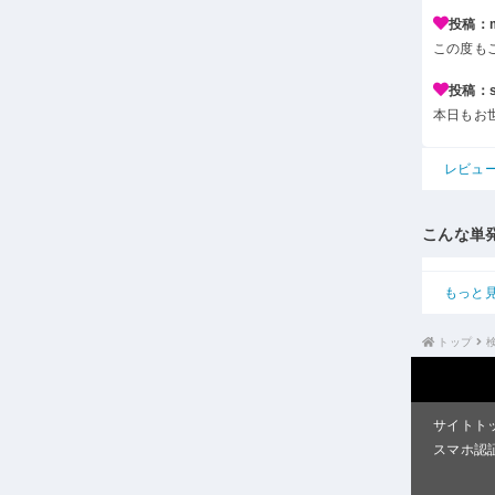
投稿：m*
この度も
投稿：s*
本日もお
レビュ
こんな単
もっと
トップ
サイトト
スマホ認