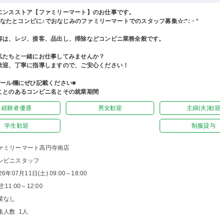
エンスストア【ファミリーマート】のお仕事です。
°あなたとコンビに♪でおなじみのファミリーマートでのスタッフ募集☆:*:・°
容は、レジ、接客、品出し、掃除などコンビニ業務全般です。
私たちと一緒にお仕事してみませんか？
歓迎、丁寧に指導しますので、ご安心ください！
ピール欄にぜひ記載ください■
ことのあるコンビニ名とその就業期間
経験者優遇
男女歓迎
主婦(夫)歓
学生歓迎
制服貸与
ァミリーマート高円寺南店
ンビニスタッフ
26年07月11日(土) 09:00～18:00
:11:00～12:00
業なし
集人数 1人