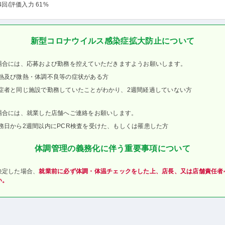
4回
/評価入力 61%
新型コロナウイルス感染症拡大防止について
場合には、応募および勤務を控えていただきますようお願いします。
熱及び微熱・体調不良等の症状がある方
症者と同じ施設で勤務していたことがわかり、2週間経過していない方
場合には、就業した店舗へご連絡をお願いします。
務日から2週間以内にPCR検査を受けた、もしくは罹患した方
体調管理の義務化に伴う重要事項について
決定した場合、
就業前に必ず体調・体温チェックをした上、店長、又は店舗責任者
い。