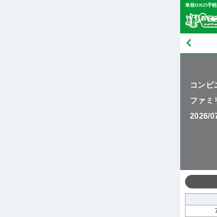
単発OKの手
コンビ
ファミ
2026/