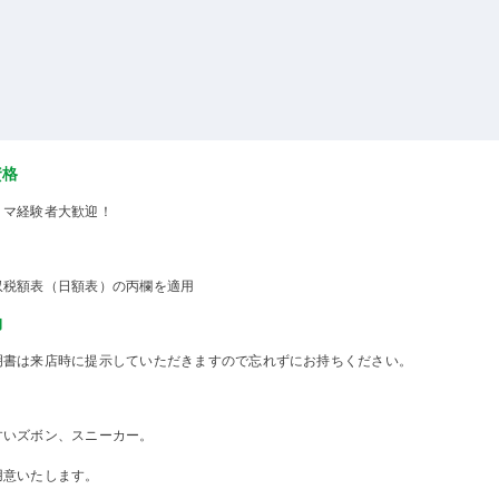
資格
ミマ経験者大歓迎！
収税額表（日額表）の丙欄を適用
物
明書は来店時に提示していただきますので忘れずにお持ちください。
すいズボン、スニーカー。
用意いたします。