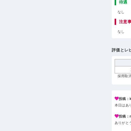
待遇
なし
注意
なし
評価とレ
採用取消
投稿：k*
本日はあ
投稿：m*
ありがと