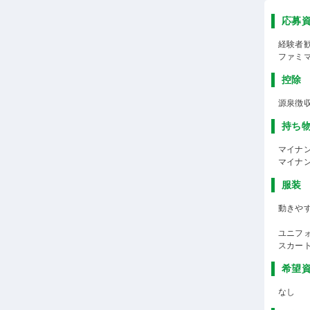
応募
経験者
ファミ
控除
源泉徴
持ち
マイナ
マイナ
服装
動きや
ユニフ
スカート
希望
なし