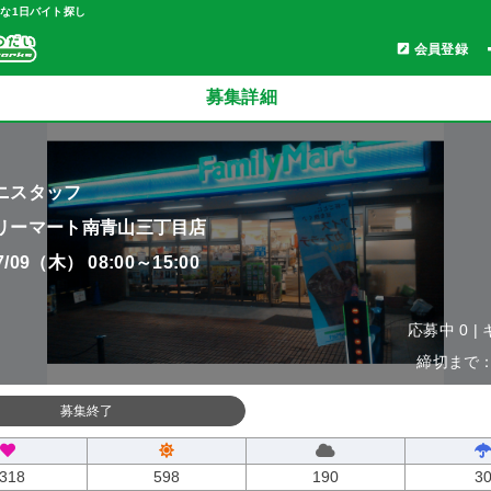
軽な1日バイト探し
会員登録
募集詳細
ニスタッフ
リーマート南青山三丁目店
07/09（木） 08:00～15:00
応募中 0 |
締切まで：0
募集終了
318
598
190
3