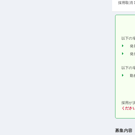
採用取消 
以下の
発
発
以下の
勤
採用が
くださ
募集内容