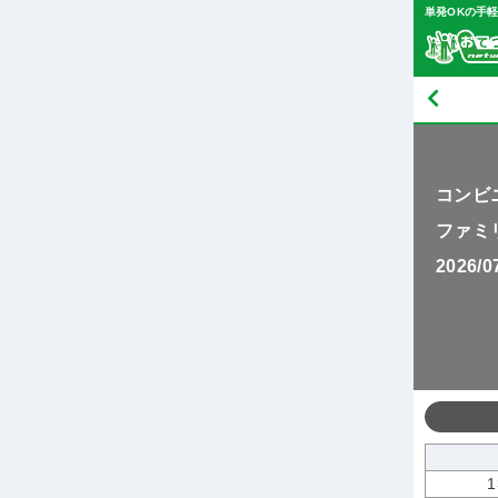
単発OKの手
コンビ
ファミ
2026/
1