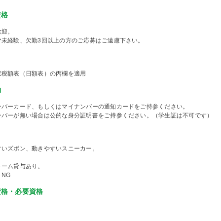
資格
歓迎。
マ未経験、欠勤3回以上の方のご応募はご遠慮下さい。
収税額表（日額表）の丙欄を適用
物
ンバーカード、もしくはマイナンバーの通知カードをご持参ください。
ンバーが無い場合は公的な身分証明書をご持参ください。（学生証は不可です）
すいズボン、動きやすいスニーカー。
ォーム貸与あり。
NG
資格・必要資格