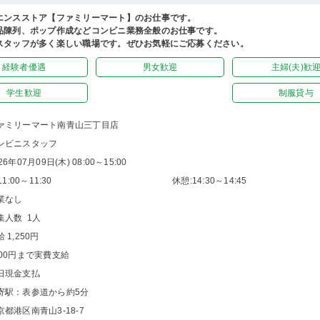
エンスストア【ファミリーマート】のお仕事です。
品陳列、ポップ作成などコンビニ業務全般のお仕事です。
スタッフが多く楽しい職場です。ぜひお気軽にご応募ください。
経験者優遇
男女歓迎
主婦(夫)歓
学生歓迎
制服貸与
ァミリーマート南青山三丁目店
ンビニスタッフ
26年07月09日(木) 08:00～15:00
1:00～11:30
休憩:14:30～14:45
業なし
集人数 1人
 1,250円
000円まで実費支給
日現金支払
寄駅：表参道から約5分
京都港区南青山3-18-7