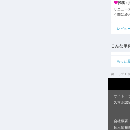
投稿：j*
リニュー
う間に終
レビュ
こんな単
もっと
トップ
サイトト
スマホ認
会社概要
個人情報