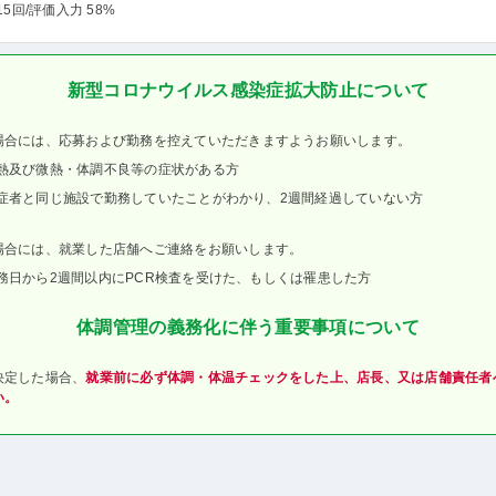
15回
/評価入力 58%
新型コロナウイルス感染症拡大防止について
場合には、応募および勤務を控えていただきますようお願いします。
熱及び微熱・体調不良等の症状がある方
症者と同じ施設で勤務していたことがわかり、2週間経過していない方
場合には、就業した店舗へご連絡をお願いします。
務日から2週間以内にPCR検査を受けた、もしくは罹患した方
体調管理の義務化に伴う重要事項について
決定した場合、
就業前に必ず体調・体温チェックをした上、店長、又は店舗責任者
い。