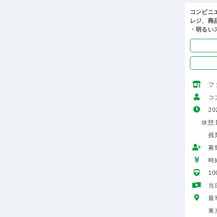
コンビニ
レジ、商
・明るい
フ
コ
20
休憩:1
残
募
時給
1
当
最
東