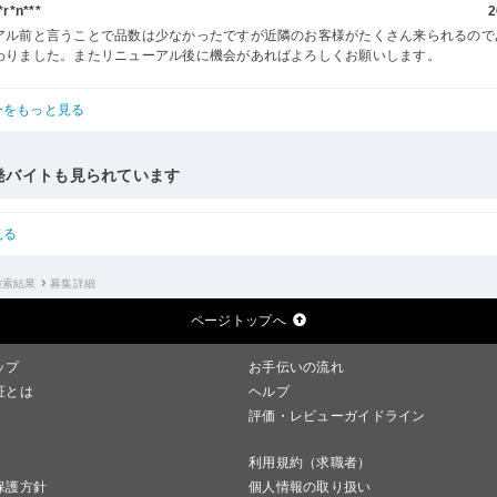
r*n***
2
アル前と言うことで品数は少なかったですが近隣のお客様がたくさん来られるので
わりました。またリニューアル後に機会があればよろしくお願いします。
ーをもっと見る
発バイトも見られています
見る
検索結果
募集詳細
ページトップへ
ップ
お手伝いの流れ
証とは
ヘルプ
評価・レビューガイドライン
利用規約（求職者）
保護方針
個人情報の取り扱い