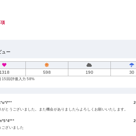
事項
ビュー
1318
598
190
30
 15回
/評価入力 58%
u*i***
2
りがとうございました。また機会がありましたらよろしくお願いいたします。
5*4***
2
うございました