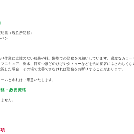
物
証明書（現住所記載）
ルペン
あり作業に支障のない服装や靴、髪型での勤務をお願いしています。過度なカラー
、マニキュア、香水、目立つほどのひげやタトゥーなどを含め接客にふさわしくな
確認した場合、その場で改善できなければ勤務をお断りすることがあります。
ォームと名札はご用意いたします。
資格・必要資格
りません。
事項