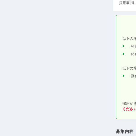
採用取消 -
以下の
発
発
以下の
勤
採用が
くださ
募集内容