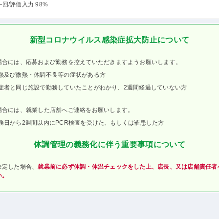
-回
/評価入力 98%
新型コロナウイルス感染症拡大防止について
場合には、応募および勤務を控えていただきますようお願いします。
熱及び微熱・体調不良等の症状がある方
症者と同じ施設で勤務していたことがわかり、2週間経過していない方
場合には、就業した店舗へご連絡をお願いします。
務日から2週間以内にPCR検査を受けた、もしくは罹患した方
体調管理の義務化に伴う重要事項について
決定した場合、
就業前に必ず体調・体温チェックをした上、店長、又は店舗責任者
い。