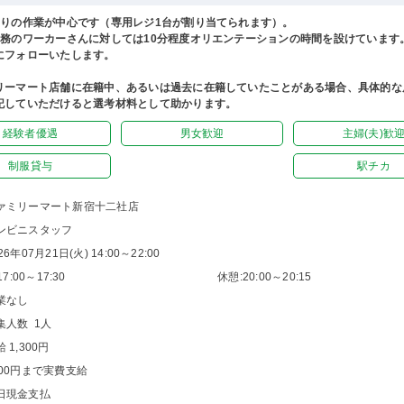
わりの作業が中心です（専用レジ1台が割り当てられます）。
勤務のワーカーさんに対しては10分程度オリエンテーションの時間を設けています
にフォローいたします。
リーマート店舗に在籍中、あるいは過去に在籍していたことがある場合、具体的な
記していただけると選考材料として助かります。
経験者優遇
男女歓迎
主婦(夫)歓
制服貸与
駅チカ
ァミリーマート新宿十二社店
ンビニスタッフ
26年07月21日(火) 14:00～22:00
7:00～17:30
休憩:20:00～20:15
業なし
集人数 1人
 1,300円
200円まで実費支給
日現金支払