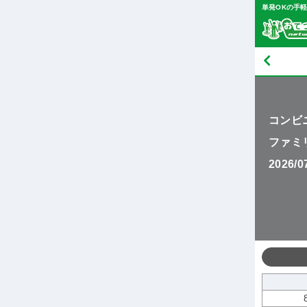
単発OKの手
コンビ
ファミ
2026/