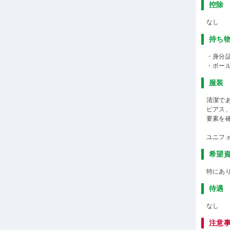
控除
なし
持ち
・身分
・ボー
服装
清潔で
ピアス
要素を
ユニフ
希望
特にあ
待遇
なし
注意