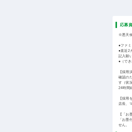
応募
※悪天
●ファ
●直近
記入願
●（で
【採用
確認の
す（状
24時
【採用
店長、
【「お
「お墨
せん。