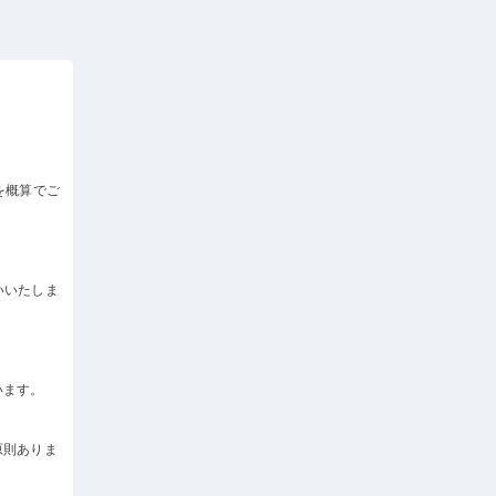
を概算でご
いいたしま
います。
原則ありま