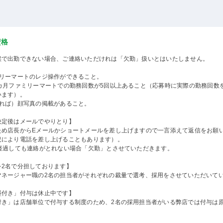
資格
候で出勤できない場合、ご連絡いただけれは「欠勤」扱いとはいたしません。
ミリーマートのレジ操作ができること。
2カ月ファミリーマートでの勤務回数が5回以上あること（応募時に実際の勤務回数
います）。
きれば）顔写真の掲載があること。
決定後はメールでやりとり】
ため店長からEメールかショートメールを差し上げますので一言添えて返信をお願
況により電話を差し上げることもあります）。
間経過しても連絡がとれない場合「欠勤」とさせていただきます。
を2名で分担しております】
マネージャー職の2名の担当者がそれぞれの裁量で選考、採用をさせていただいて
墨付き」付与は休止中です】
付き」は店舗単位で付与する制度のため、2名の採用担当者がいる弊店では付与は