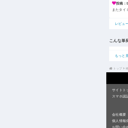
投稿：b*
またタイ
レビュ
こんな単
もっと
トップ
サイトト
スマホ認
会社概要
個人情報
お問い合