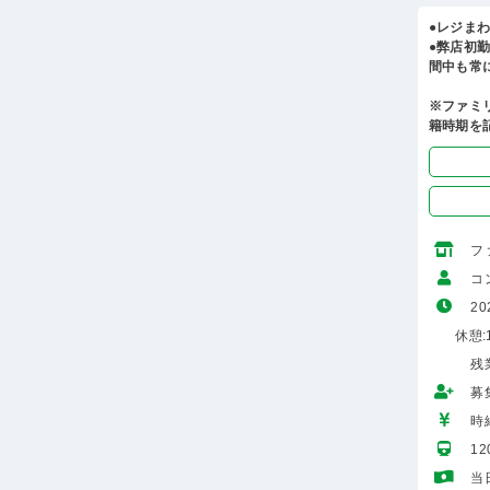
●レジま
●弊店初
間中も常
※ファミ
籍時期を
フ
コ
20
休憩:1
残
募
時給
1
当