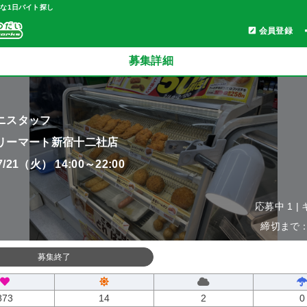
軽な1日バイト探し
会員登録
募集詳細
ニスタッフ
リーマート新宿十二社店
07/21（火） 14:00～22:00
応募中 1 |
締切まで：0
募集終了
873
14
2
0