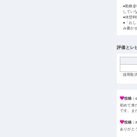
●勤務
してい
●休憩
●「お
み書か
評価とレ
採用取消 
投稿：q*
初めて来
です。ま
投稿：m*
ありがと