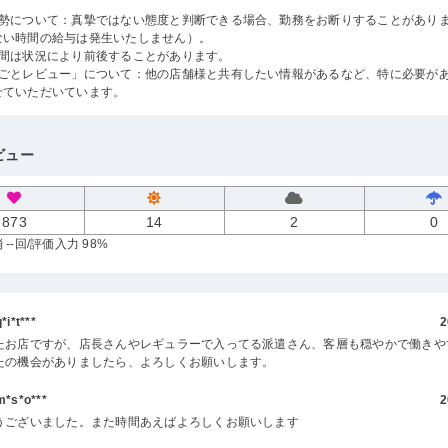
姿勢について：真摯ではない態度と判断できる場合、勤務をお断りすることがありま
ない時間の給与は発生いたしません）。
時間は状況により前後することがあります。
しごとレビュー」について：他の店舗様と共有したい情報があるなど、特に必要が
せていただいています。
ビュー
873
14
2
0
--回
/評価入力 98%
i*t***
2
たお店ですが、店長さんやレギュラーで入ってる派遣さん、客層も穏やかで働きや
たの機会がありましたら、よろしくお願いします。
s*o***
2
うございました。また時間あえばよろしくお願いします