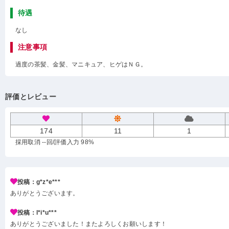
待遇
なし
注意事項
過度の茶髪、金髪、マニキュア、ヒゲはＮＧ。
評価とレビュー
174
11
1
採用取消 --回
/評価入力 98%
投稿：g*z*e***
ありがとうございます。
投稿：l*i*u***
ありがとうございました！またよろしくお願いします！