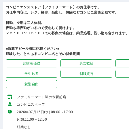
コンビニエンスストア【ファミリーマート】のお仕事です。
お仕事内容は、レジ、接客、品出し、掃除などコンビニ業務全般です。
日勤、夕勤は二人体制。
夜勤も準夜勤がいるので安心して働けます。
２２：００〜０５：００での募集の場合は、納品処理、洗い物も含まれます
■応募アピール欄に記載ください■
経験したことのあるコンビニ名とその就業期間
経験者優遇
男女歓迎
学生歓迎
制服貸与
髪型自由
ファミリーマート鵜の木駅前店
コンビニスタッフ
2026年07月15日(水) 08:00～17:00
休憩:11:00～12:00
残業なし