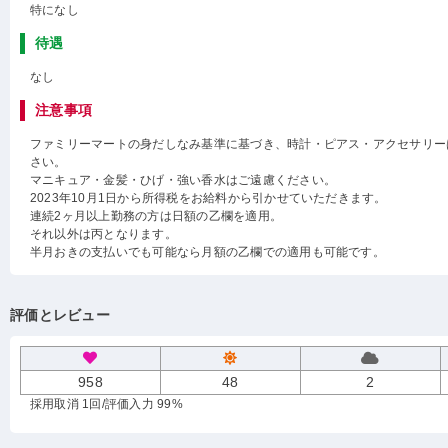
特になし
待遇
なし
注意事項
ファミリーマートの身だしなみ基準に基づき、時計・ピアス・アクセサリー
さい。
マニキュア・金髪・ひげ・強い香水はご遠慮ください。
2023年10月1日から所得税をお給料から引かせていただきます。
連続2ヶ月以上勤務の方は日額の乙欄を適用。
それ以外は丙となります。
半月おきの支払いでも可能なら月額の乙欄での適用も可能です。
評価とレビュー
958
48
2
採用取消 1回
/評価入力 99%