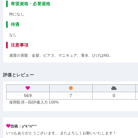
希望資格・必要資格
特になし
待遇
なし
注意事項
過度の茶髪、金髪、ピアス、マニキュア、香水、ひげはNG。
評価とレビュー
569
7
0
採用取消 --回
/評価入力 100%
投稿：y*k*n***
いつもありがとうございます。 またよろしくお願いいたします！