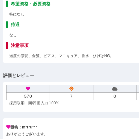
希望資格・必要資格
特になし
待遇
なし
注意事項
過度の茶髪、金髪、ピアス、マニキュア、香水、ひげはNG。
評価とレビュー
570
7
0
採用取消 --回
/評価入力 100%
投稿：m*t*u***
ありがとうございます。