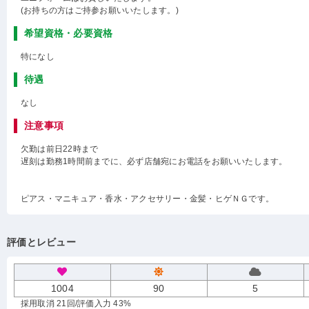
(お持ちの方はご持参お願いいたします。)
希望資格・必要資格
特になし
待遇
なし
注意事項
欠勤は前日22時まで
遅刻は勤務1時間前までに、必ず店舗宛にお電話をお願いいたします。
ピアス・マニキュア・香水・アクセサリー・金髪・ヒゲＮＧです。
評価とレビュー
1004
90
5
採用取消 21回
/評価入力 43%