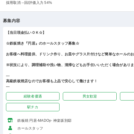
採用取消 --回
/評価入力 54%
募集内容
【当日現金払いＯＫ☆】
☆鉄板焼き『円居』のホールスタッフ募集☆
お客様へ料理提供、ドリンク作り、お皿やグラス片付けなど簡単なホールの
※状況により、調理補助や洗い物、清掃などもお手伝いいただく場合があり
---
高級鉄板焼店なのでお客様も上品で安心して働けます！
---
経験者優遇
男女歓迎
駅チカ
鉄板焼 円居-MADOy- 神楽坂別邸
ホールスタッフ