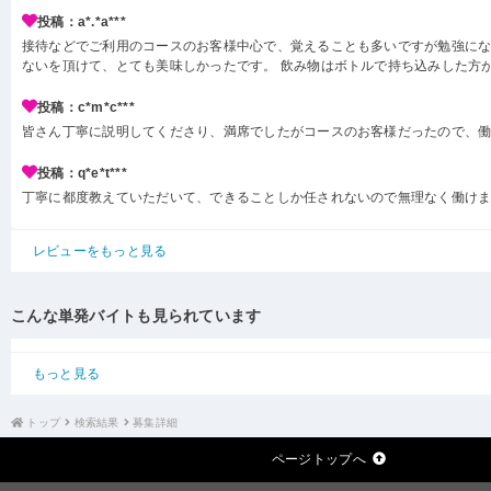
投稿：a*.*a***
接待などでご利用のコースのお客様中心で、覚えることも多いですが勉強にな
ないを頂けて、とても美味しかったです。 飲み物はボトルで持ち込みした方
投稿：c*m*c***
皆さん丁寧に説明してくださり、満席でしたがコースのお客様だったので、
投稿：q*e*t***
丁寧に都度教えていただいて、できることしか任されないので無理なく働け
レビューをもっと見る
こんな単発バイトも見られています
もっと見る
トップ
検索結果
募集詳細
ページトップへ