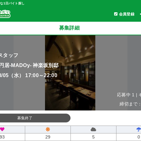
軽な1日バイト探し
会員登録
募集詳細
スタッフ
円居-MADOy- 神楽坂別邸
08/05（水） 17:00～22:00
応募中 1 |
締切まで：0
募集終了
93
29
5
0