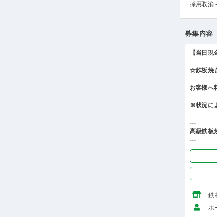
採用取消 -
募集内容
【当日現
☆鉄板焼
お客様へ
※状況に
---
高級鉄板
---
鉄
ホ