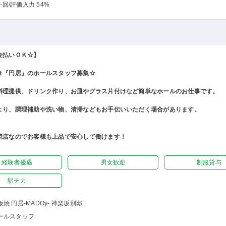
-回
/評価入力 54%
金払いＯＫ☆】
き『円居』のホールスタッフ募集☆
料理提供、ドリンク作り、お皿やグラス片付けなど簡単なホールのお仕事です。
より、調理補助や洗い物、清掃などもお手伝いいただく場合があります。
焼店なのでお客様も上品で安心して働けます！
経験者優遇
男女歓迎
制服貸与
駅チカ
板焼 円居-MADOy- 神楽坂別邸
ールスタッフ