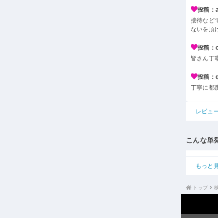
投稿：a*
接待など
ないを頂
投稿：c*
皆さん丁
投稿：q*
丁寧に都
レビュ
こんな単
もっと
トップ