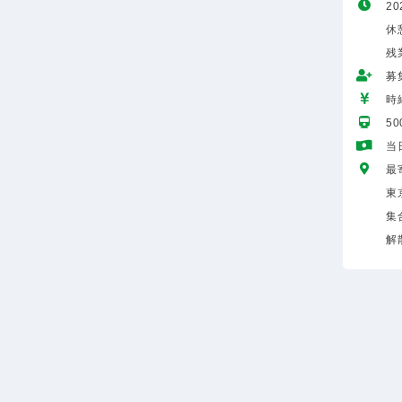
20
休
残
募
時給
5
当
最
東
集
解