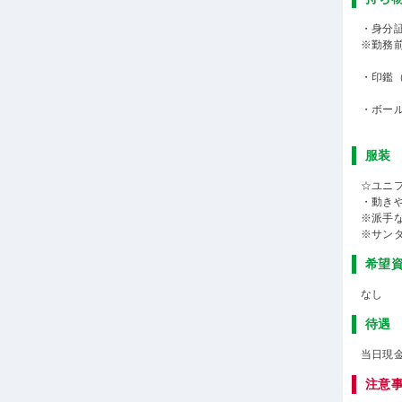
・身分
※勤務
・印鑑
・ボー
服装
☆ユニ
・動き
※派手
※サン
希望
なし
待遇
当日現
注意