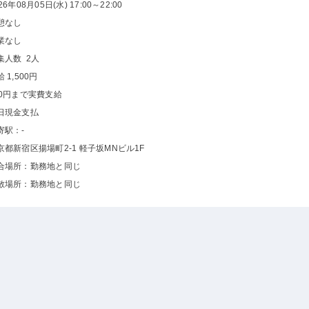
26年08月05日(水) 17:00～22:00
憩なし
業なし
集人数 2人
 1,500円
00円まで実費支給
日現金支払
寄駅：-
京都新宿区揚場町2-1 軽子坂MNビル1F
合場所：勤務地と同じ
散場所：勤務地と同じ