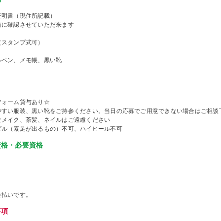
証明書（現住所記載）
前に確認させていただ来ます
（スタンプ式可）
ルペン、メモ帳、黒い靴
フォーム貸与あり☆
やすい服装、黒い靴をご持参ください。当日の応募でご用意できない場合はご相談
なメイク、茶髪、ネイルはご遠慮ください
ダル（素足が出るもの）不可、ハイヒール不可
資格・必要資格
金払いです。
事項