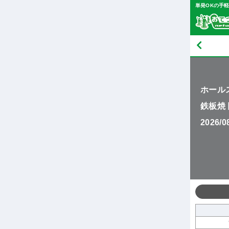
単発OKの手
ホール
鉄板焼 
2026/