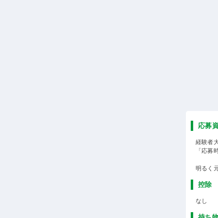
応募
経験者
「応募
明るく
控除
なし
持ち