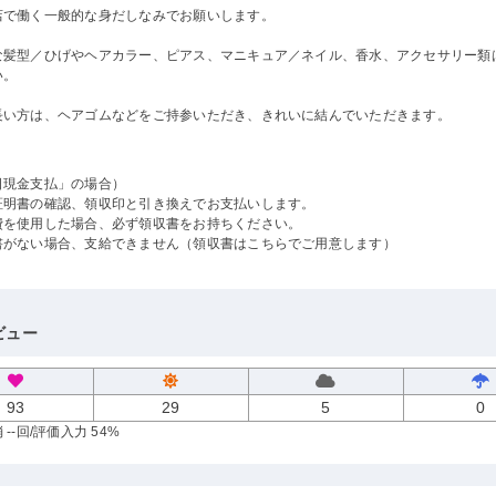
店で働く一般的な身だしなみでお願いします。
な髪型／ひげやヘアカラー、ピアス、マニキュア／ネイル、香水、アクセサリー類
い。
長い方は、ヘアゴムなどをご持参いただき、きれいに結んでいただきます。
日現金支払」の場合）
証明書の確認、領収印と引き換えでお支払いします。
費を使用した場合、必ず領収書をお持ちください。
書がない場合、支給できません（領収書はこちらでご用意します）
ビュー
93
29
5
0
--回
/評価入力 54%