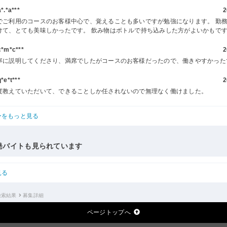
.*a***
2
でご利用のコースのお客様中心で、覚えることも多いですが勉強になります。 勤
けて、とても美味しかったです。 飲み物はボトルで持ち込みした方がよいかもで
m*c***
2
寧に説明してくださり、満席でしたがコースのお客様だったので、働きやすかった
e*t***
2
度教えていただいて、できることしか任されないので無理なく働けました。
ーをもっと見る
発バイトも見られています
見る
検索結果
募集詳細
ページトップへ