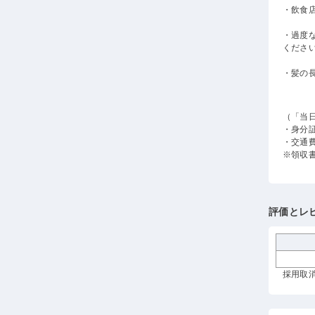
・飲食
・過度
くださ
・髪の
（「当
・身分
・交通
※領収
評価とレ
採用取消 