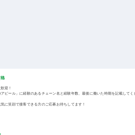
資格
大歓迎！
時アピール」に経験のあるチェーン名と経験年数、最後に働いた時期を記載してく
元気に笑顔で接客できる方のご応募お待ちしてます！
物