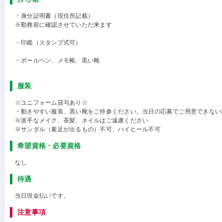
・身分証明書（現住所記載）
※勤務前に確認させていただ来ます
・印鑑（スタンプ式可）
・ボールペン、メモ帳、黒い靴
服装
☆ユニフォーム貸与あり☆
・動きやすい服装、黒い靴をご持参ください。当日の応募でご用意できない
※派手なメイク、茶髪、ネイルはご遠慮ください
※サンダル（素足が出るもの）不可、ハイヒール不可
希望資格・必要資格
なし
待遇
当日現金払いです。
注意事項