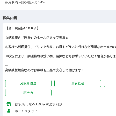
採用取消 --回
/評価入力 54%
募集内容
【当日現金払いＯＫ☆】
☆鉄板焼き『円居』のホールスタッフ募集☆
お客様へ料理提供、ドリンク作り、お皿やグラス片付けなど簡単なホールの
※状況により、調理補助や洗い物、清掃などもお手伝いいただく場合があり
---
高級鉄板焼店なのでお客様も上品で安心して働けます！
---
経験者優遇
男女歓迎
駅チカ
鉄板焼 円居-MADOy- 神楽坂別邸
ホールスタッフ