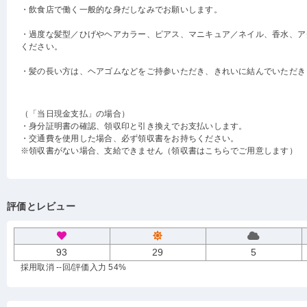
・飲食店で働く一般的な身だしなみでお願いします。
・過度な髪型／ひげやヘアカラー、ピアス、マニキュア／ネイル、香水、ア
ください。
・髪の長い方は、ヘアゴムなどをご持参いただき、きれいに結んでいただき
（「当日現金支払」の場合）
・身分証明書の確認、領収印と引き換えでお支払いします。
・交通費を使用した場合、必ず領収書をお持ちください。
※領収書がない場合、支給できません（領収書はこちらでご用意します）
評価とレビュー
93
29
5
採用取消 --回
/評価入力 54%