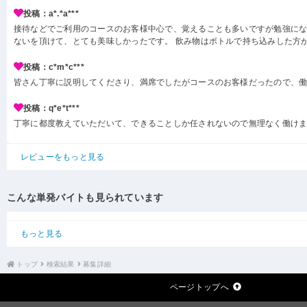
投稿：a*.*a***
接待などでご利用のコースのお客様中心で、覚えることも多いですが勉強にな
ないを頂けて、とても美味しかったです。 飲み物はボトルで持ち込みした方
投稿：c*m*c***
皆さん丁寧に説明してくださり、満席でしたがコースのお客様だったので、
投稿：q*e*t***
丁寧に都度教えていただいて、できることしか任されないので無理なく働け
レビューをもっと見る
こんな単発バイトも見られています
もっと見る
トップ
検索結果
募集詳細
ページトップへ