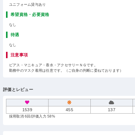
ユニフォーム貸与あり
希望資格・必要資格
なし
待遇
なし
注意事項
ピアス・マニキュア・香水・アクセサリーＮＧです。
勤務中のマスク着用は任意です。（ご自身の判断に委ねております）
評価とレビュー
1539
455
137
採用取消 6回
/評価入力 58%