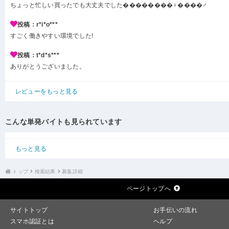
ちょっと忙しい買ったでも大丈夫でした��������‍♀️����‍♂️
投稿：r*i*o***
すごく働きやすい環境でした!
投稿：t*d*s***
ありがとうございました。
レビューをもっと見る
こんな単発バイトも見られています
もっと見る
トップ
検索結果
募集詳細
ページトップへ
サイトトップ
お手伝いの流れ
スマホ認証とは
ヘルプ