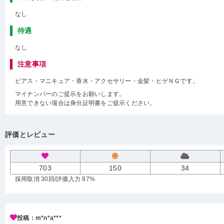
なし
待遇
なし
注意事項
ピアス・マニキュア・香水・アクセサリー・金髪・ヒゲＮＧです。
マイナンバーのご提示をお願いします。
用意できない場合は身分証明書をご提示ください。
評価とレビュー
703
150
34
採用取消 30回
/評価入力 87%
投稿：m*n*a***