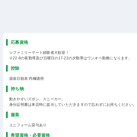
応募資格
☆ファミリーマート経験者大歓迎！
※22-8の夜勤帯及び日曜日の17-22の夕勤帯はワンオペ勤務になります。
控除
源泉日額表 丙欄適用
持ち物
動きやすいズボン、スニーカー。
身分証明書は来店時に提示していただきますので忘れずにお持ちください。
服装
ユニフォーム貸与あり
希望資格・必要資格