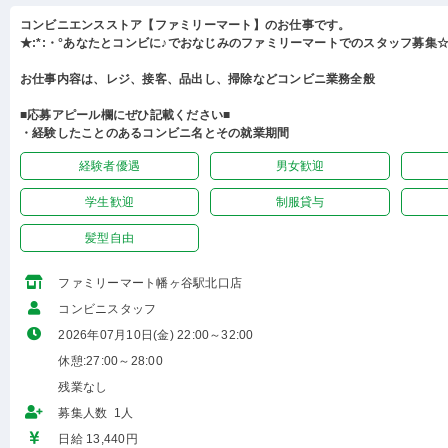
コンビニエンスストア【ファミリーマート】のお仕事です。
★:*:・°あなたとコンビに♪でおなじみのファミリーマートでのスタッフ募集☆:
お仕事内容は、レジ、接客、品出し、掃除などコンビニ業務全般
■応募アピール欄にぜひ記載ください■
・経験したことのあるコンビニ名とその就業期間
経験者優遇
男女歓迎
学生歓迎
制服貸与
髪型自由
ファミリーマート幡ヶ谷駅北口店
コンビニスタッフ
2026年07月10日(金) 22:00～32:00
休憩:27:00～28:00
残業なし
募集人数 1人
日給 13,440円