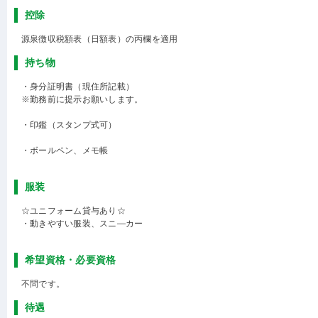
控除
源泉徴収税額表（日額表）の丙欄を適用
持ち物
・身分証明書（現住所記載）
※勤務前に提示お願いします。
・印鑑（スタンプ式可）
・ボールペン、メモ帳
服装
☆ユニフォーム貸与あり☆
・動きやすい服装、スニ―カー
希望資格・必要資格
不問です。
待遇