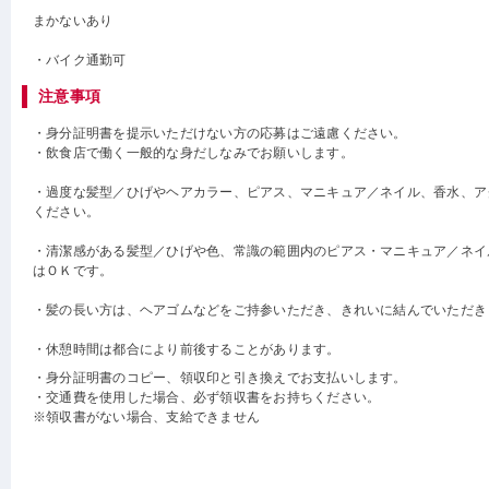
まかないあり
・バイク通勤可
注意事項
・身分証明書を提示いただけない方の応募はご遠慮ください。
・飲食店で働く一般的な身だしなみでお願いします。
・過度な髪型／ひげやヘアカラー、ピアス、マニキュア／ネイル、香水、ア
ください。
・清潔感がある髪型／ひげや色、常識の範囲内のピアス・マニキュア／ネイ
はＯＫです。
・髪の長い方は、ヘアゴムなどをご持参いただき、きれいに結んでいただき
・休憩時間は都合により前後することがあります。
・身分証明書のコピー、領収印と引き換えでお支払いします。
・交通費を使用した場合、必ず領収書をお持ちください。
※領収書がない場合、支給できません