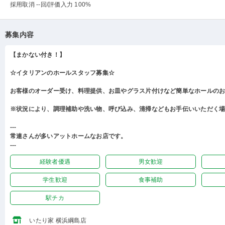
採用取消 --回
/評価入力 100%
募集内容
【まかない付き！】
☆イタリアンのホールスタッフ募集☆
お客様のオーダー受け、料理提供、お皿やグラス片付けなど簡単なホールの
※状況により、調理補助や洗い物、呼び込み、清掃などもお手伝いいただく
---
常連さんが多いアットホームなお店です。
---
経験者優遇
男女歓迎
学生歓迎
食事補助
駅チカ
いたり家 横浜綱島店