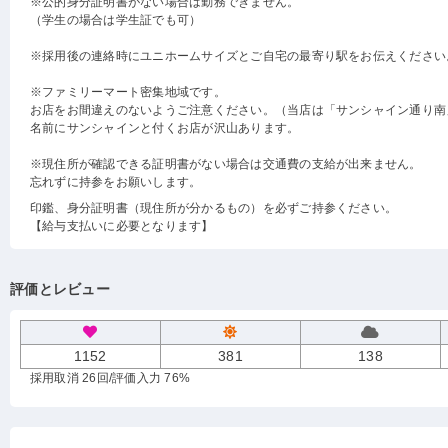
※公的身分証明書がない場合は勤務できません。
（学生の場合は学生証でも可）
※採用後の連絡時にユニホームサイズとご自宅の最寄り駅をお伝えください
※ファミリーマート密集地域です。
お店をお間違えのないようご注意ください。（当店は「サンシャイン通り南
名前にサンシャインと付くお店が沢山あります。
※現住所が確認できる証明書がない場合は交通費の支給が出来ません。
忘れずに持参をお願いします。
印鑑、身分証明書（現住所が分かるもの）を必ずご持参ください。
【給与支払いに必要となります】
評価とレビュー
1152
381
138
採用取消 26回
/評価入力 76%