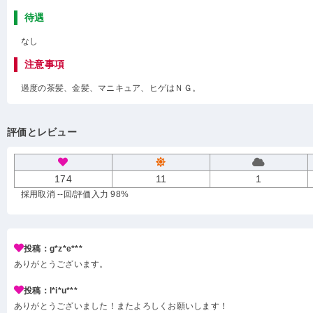
待遇
なし
注意事項
過度の茶髪、金髪、マニキュア、ヒゲはＮＧ。
評価とレビュー
174
11
1
採用取消 --回
/評価入力 98%
投稿：g*z*e***
ありがとうございます。
投稿：l*i*u***
ありがとうございました！またよろしくお願いします！